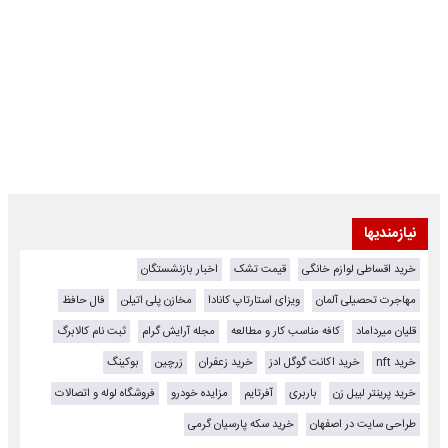
نیازمندیها
خرید اقساطی لوازم خانگی
قیمت تشک
اخبار بازنشستگان
مهاجرت تحصیلی آلمان
ویزای استارتاپ کانادا
مخازن پلی اتیلن
فال حافظ
قلیان میرداماد
کافه مناسب کار و مطالعه
مجله آرایش گرام
ثبت نام کالابرگ
خرید nft
خرید اکانت گوگل ادز
خرید زعفران
زرچین
بوکینگ
خرید پرینتر لیبل زن
باربری
آفرتایم
مزایده خودرو
فروشگاه لوله و اتصالات
طراحی سایت در اصفهان
خرید سکه پارسیان گرمی