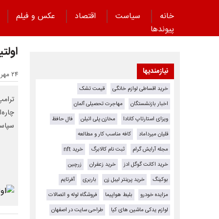
خانه
سیاست
اقتصاد
عکس و فیلم
پیوند‌ها
اولت
نیازمندیها
۲۴ مهر ۱۴۰۴ - ۲۳:۰۷
خرید اقساطی لوازم خانگی
قیمت تشک
ترامپ
اخبار بازنشستگان
مهاجرت تحصیلی آلمان
چاره‌
ویزای استارتاپ کانادا
مخازن پلی اتیلن
فال حافظ
سپاسگ
قلیان میرداماد
کافه مناسب کار و مطالعه
مجله آرایش گرام
ثبت نام کالابرگ
خرید nft
خرید اکانت گوگل ادز
خرید زعفران
زرچین
بوکینگ
خرید پرینتر لیبل زن
باربری
آفرتایم
مزایده خودرو
بلیط هواپیما
فروشگاه لوله و اتصالات
لوازم یدکی ماشین های کیا
طراحی سایت در اصفهان