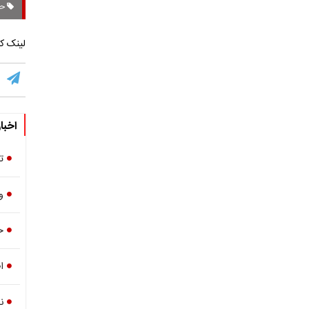
حم
لینک کو
اخبا
ت
و
خ
ا
ن