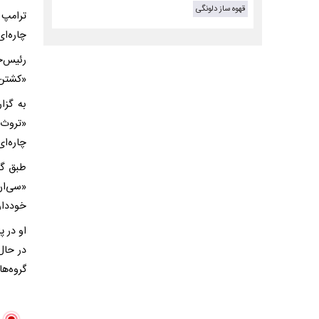
قهوه ساز دلونگی
ترامپ 
چاره‌ای
رئیس‌ج
«کشتن 
به گزا
«تروث 
چاره‌ا
طبق گز
«سی‌ان
خودداری
او در 
در حال
گروه‌ها