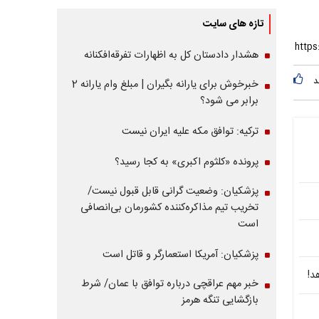
تازه های سایت
هشدار دادستان کل به اظهارات تفرقه‌افکنانه
د
خبرخوش برای یارانه بگیران | مبلغ وام یارانه 2
برابر می شود؟
ترکیه: توافق مکه علیه ایران نیست
پرونده «کلثوم اکبری» به کجا رسید؟
پزشکیان: وضعیت گرانی قابل قبول نیست/
تخریب تیم مذاکره‌کننده کشورمان بی‌انصافی
است
پزشکیان: آمریکا استعمارگر و قاتل است
د!
خبر مهم عراقچی درباره توافق با عمان/ شرط
بازگشایی تنگه هرمز