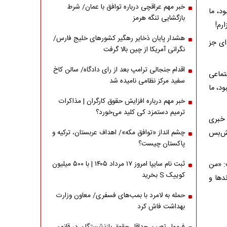
خبر مهم عراقچی درباره توافق با عمان/ شرط
د، ما
بازگشایی تنگه هرمز
رم!
هشدار پایان ذخایر رهگیر کشورهای خلیج فارس/
ای جز
نگرانی آمریکا از چین بالا گرفت
اقدام جنجالی ترامپ بعد از رای دادگاه/ سالن کاخ
تماعی
سفید مرکز نظامی نامیده شد
د، ما
خبر مهم درباره افزایش حقوق کارگران | مذاکرات
ترمیم دستمزد کی کلید می‌خورد؟
 خبری
تش‌بس
چشم انداز «توافق مکه»/ اهداف عربستان، ترکیه و
پاکستان چیست؟
: «من
ثبت نام سایپا امروز ۱۷ مرداد ۱۴۰۵ | با ۵۰۰ میلیون
کوییک S بخرید
دها و
حمله به لامرد با بمب‌های فسفری/ معاون وزارت
بهداشت فاش کرد