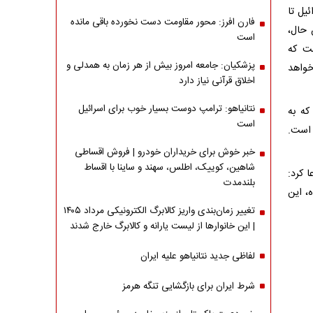
یل تا
فارن افرز: محور مقاومت دست نخورده باقی مانده
 حال،
است
ست که
پزشکیان: جامعه امروز بیش از هر زمان به همدلی و
خواهد
اخلاق قرآنی نیاز دارد
نتانیاهو: ترامپ دوست بسیار خوب برای اسرائیل
ه کرده بود که به
است
 است.
خبر خوش برای خریداران خودرو | فروش اقساطی
شاهین، کوییک، اطلس، سهند و ساینا با اقساط
 کرد:
بلندمدت
، این
تغییر زمان‌بندی واریز کالابرگ الکترونیکی مرداد ۱۴۰۵
| این خانوارها از لیست یارانه و کالابرگ خارج شدند
لفاظی جدید نتانیاهو علیه ایران
شرط ایران برای بازگشایی تنگه هرمز