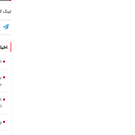
لینک کو
اخبا
ا
ر
ب
ع
ا
پ