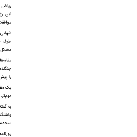
ریاض ع
این رژ
موافقت
شهابی 
طرف فل
مشکل ب
مقام‌ه
را پیش 
یک مقام
مهم‌تر،
به گفته
واشنگت
متحده ت
روزنامه