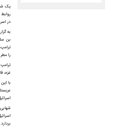
یک شخص
روابط ب
در اسر
به گزار
بن سلم
ترامپ،
را مطر
ترامپ 
غزه، قا
با این 
عربستا
اسرائی
شهابی 
اسرائی
بردارد.