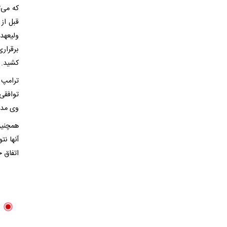
که می‌
قبل از
ولیعهد
برقرار
کشید.
توافقی 
وی مدع
همچنین 
آنها نت
اتفاق خ