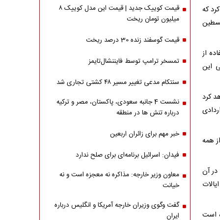
قیمت کوییک جدید | قیمت این مدل کوییک ۸
رد که
میلیون تومان ریخت
لسطین
قیمت گوسفند زنده 30 درصد ریخت
ده از
تمسخر ترامپ توسط فایننشال‌تایمز
ی این
سنتکام مدعی تغییر مسیر ۴۸ کشتی تجاری شد
د کرد
نشست 4 جانبه سعودی، پاکستان، مصر و ترکیه
راردادی
درباره تنش ها در منطقه
خبر مهم برای زائران اربعین
ز همه
فیدان: اسرائیل برنامه‌ای برای صلح ندارد
 در آن
معاون وزیر خارجه: مذاکره نه معجزه است و نه
یالات
خیانت
گفت وگوی وزیران خارجه آمریکا و انگلیس درباره
ه است
ایران