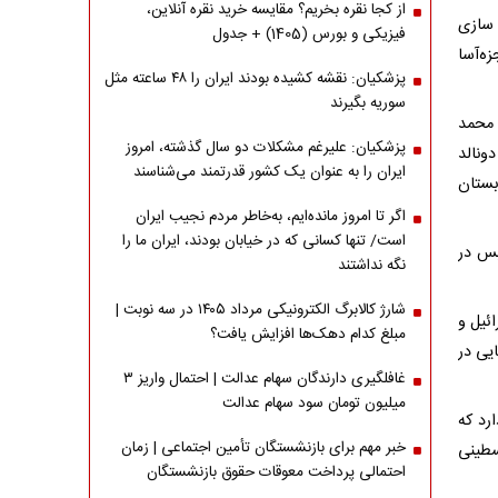
از کجا نقره بخریم؟ مقایسه خرید نقره آنلاین،
 سازی
فیزیکی و بورس (1405) + جدول
زه‌آسا
پزشکیان: نقشه کشیده بودند ایران را ۴۸ ساعته مثل
سوریه بگیرند
ع محمد
پزشکیان: علیرغم مشکلات دو سال گذشته، امروز
ونالد
ایران را به عنوان یک کشور قدرتمند می‌شناسند
بستان
اگر تا امروز مانده‌ایم، به‌خاطر مردم نجیب ایران
است/ تنها کسانی که در خیابان بودند، ایران ما را
بس در
نگه نداشتند
شارژ کالابرگ الکترونیکی مرداد ۱۴۰۵ در سه نوبت |
ئیل و
مبلغ کدام دهک‌ها افزایش یافت؟
یی در
غافلگیری دارندگان سهام عدالت | احتمال واریز ۳
میلیون تومان سود سهام عدالت
رد که
خبر مهم برای بازنشستگان تأمین اجتماعی | زمان
سطینی
احتمالی پرداخت معوقات حقوق بازنشستگان