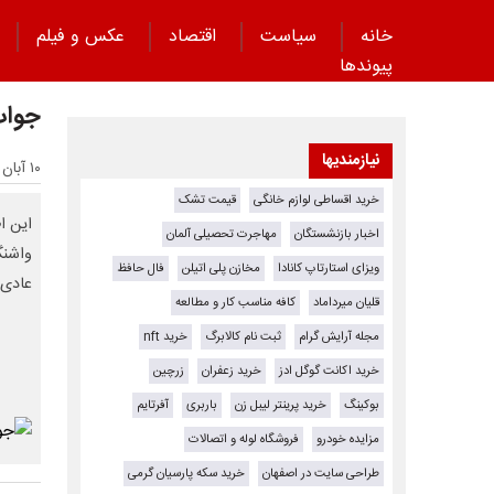
خانه
سیاست
اقتصاد
عکس و فیلم
پیوند‌ها
جواب
نیازمندیها
۱۰ آبان ۱۴۰۴ - ۲۳:۰۹
خرید اقساطی لوازم خانگی
قیمت تشک
این ا
اخبار بازنشستگان
مهاجرت تحصیلی آلمان
واشنگ
ویزای استارتاپ کانادا
مخازن پلی اتیلن
فال حافظ
عادی 
قلیان میرداماد
کافه مناسب کار و مطالعه
مجله آرایش گرام
ثبت نام کالابرگ
خرید nft
خرید اکانت گوگل ادز
خرید زعفران
زرچین
بوکینگ
خرید پرینتر لیبل زن
باربری
آفرتایم
مزایده خودرو
فروشگاه لوله و اتصالات
طراحی سایت در اصفهان
خرید سکه پارسیان گرمی