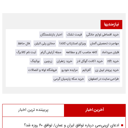
نیازمندیها
خرید اقساطی لوازم خانگی
قیمت تشک
اخبار بازنشستگان
مهاجرت تحصیلی آلمان
ویزای استارتاپ کانادا
مخازن پلی اتیلن
فال حافظ
قلیان میرداماد
کافه مناسب کار و مطالعه
مجله آرایش گرام
ثبت نام کالابرگ
خرید nft
خرید اکانت گوگل ادز
خرید زعفران
زرچین
بوکینگ
خرید پرینتر لیبل زن
آفرتایم
مزایده خودرو
فروشگاه لوله و اتصالات
طراحی سایت در اصفهان
خرید سکه پارسیان گرمی
آخرین اخبار
پربیننده ترین اخبار
ادعای ای‌بی‌سی درباره توافق ایران و عمان/ توافق ۶۰ روزه شد؟