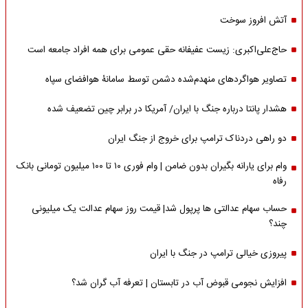
آتش افروز سوخت
حاج‌علی‌اکبری: زیست عفیفانه حقی عمومی برای همه افراد جامعه است
تصاویر هواگردهای منهدم‌شده دشمن توسط سامانۀ هوافضای سپاه
هشدار پانتا درباره جنگ با ایران/ آمریکا در برابر چین تضعیف شده
دو راهی دردناک ترامپ برای خروج از جنگ ایران
وام برای یارانه بگیران بدون ضامن | وام فوری ۱۰ تا ۱۰۰ میلیون تومانی بانک
رفاه
حساب سهام عدالتی ها پرپول شد| قیمت روز سهام عدالت یک میلیونی
چند؟
پیروزی خیالی ترامپ در جنگ با ایران
افزایش نجومی قبوض آب در تابستان | تعرفه آب گران شد؟