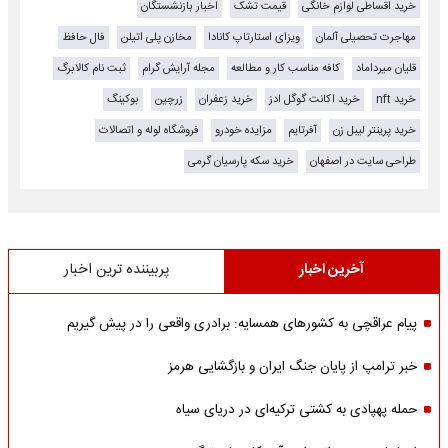
خرید اقساطی لوازم خانگی
قیمت تشک
اخبار بازنشستگان
مهاجرت تحصیلی آلمان
ویزای استارتاپ کانادا
مخازن پلی اتیلن
فال حافظ
قلیان میرداماد
کافه مناسب کار و مطالعه
مجله آرایش گرام
ثبت نام کالابرگ
خرید nft
خرید اکانت گوگل ادز
خرید زعفران
زرچین
بوکینگ
خرید پرینتر لیبل زن
آفرتایم
مزایده خودرو
فروشگاه لوله و اتصالات
طراحی سایت در اصفهان
خرید سکه پارسیان گرمی
آخرین اخبار
پربیننده ترین اخبار
پیام عراقچی به کشورهای همسایه: برادری واقعی را در پیش گیریم
خبر ترامپ از پایان جنگ ایران و بازگشایی هرمز
حمله پهپادی به کشتی ترکیه‌ای در دریای سیاه