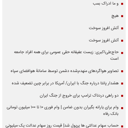
و ما ادراک بمب
هیچ
آتش افروز سوخت
آتش افروز سوخت
حاج‌علی‌اکبری: زیست عفیفانه حقی عمومی برای همه افراد جامعه
است
تصاویر هواگردهای منهدم‌شده دشمن توسط سامانۀ هوافضای سپاه
هشدار پانتا درباره جنگ با ایران/ آمریکا در برابر چین تضعیف شده
دو راهی دردناک ترامپ برای خروج از جنگ ایران
وام برای یارانه بگیران بدون ضامن | وام فوری ۱۰ تا ۱۰۰ میلیون تومانی
بانک رفاه
حساب سهام عدالتی ها پرپول شد| قیمت روز سهام عدالت یک میلیونی