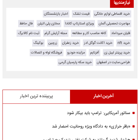
نیازمندیها
خرید اقساطی لوازم خانگی
قیمت تشک
اخبار بازنشستگان
مهاجرت تحصیلی آلمان
ویزای استارتاپ کانادا
مخازن پلی اتیلن
فال حافظ
قلیان میرداماد
کافه مناسب کار و مطالعه
مجله آرایش گرام
ثبت نام کالابرگ
خرید nft
خرید اکانت گوگل ادز
خرید زعفران
زرچین
بوکینگ
خرید پرینتر لیبل زن
آفرتایم
مزایده خودرو
فروشگاه لوله و اتصالات
طراحی سایت در اصفهان
خرید سکه پارسیان گرمی
آخرین اخبار
پربیننده ترین اخبار
سناتور آمریکایی: ترامپ باید بیکار شود
«باقر خرازی» به دادگاه ویژه روحانیت احضار شد