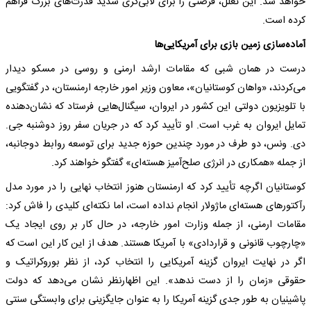
خواهد شد. این تعلل، فرصتی را برای لابی‌گری شدید قدرت‌های بزرگ فراهم
کرده است.
آماده‌سازی زمین بازی برای آمریکایی‌ها
درست در همان شبی که مقامات ارشد ارمنی و روسی در مسکو دیدار
می‌کردند، «واهان کوستانیان»، معاون وزیر امور خارجه ارمنستان، در گفتگویی
با تلویزیون دولتی این کشور در ایروان، سیگنال‌هایی فرستاد که نشان‌دهنده
تمایل ایروان به غرب است. او تأیید کرد که در جریان سفر روز دوشنبه جی.
دی. ونس، دو طرف در مورد چندین حوزه جدید برای توسعه روابط دوجانبه،
از جمله «همکاری در انرژی صلح‌آمیز هسته‌ای» گفتگو خواهند کرد.
کوستانیان اگرچه تأیید کرد که ارمنستان هنوز انتخاب نهایی را در مورد مدل
رآکتورهای هسته‌ای ماژولار انجام نداده است، اما نکته‌ای کلیدی را فاش کرد:
مقامات ارمنی، از جمله وزارت امور خارجه، در حال کار بر روی ایجاد یک
«چارچوب قانونی و قراردادی» با آمریکا هستند. هدف از این کار این است که
اگر در نهایت ایروان گزینه آمریکایی را انتخاب کرد، از نظر بوروکراتیک و
حقوقی «زمان را از دست ندهد». این اظهارنظر نشان می‌دهد که دولت
پاشینیان به طور جدی گزینه آمریکا را به عنوان جایگزینی برای وابستگی سنتی