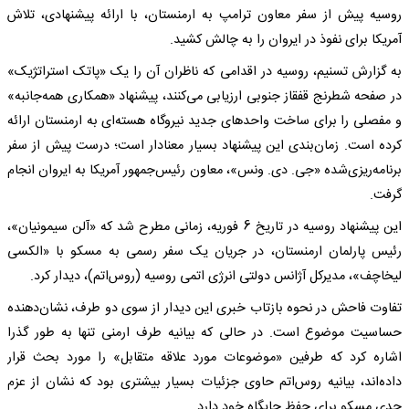
روسیه پیش از سفر معاون ترامپ به ارمنستان، با ارائه پیشنهادی، تلاش
آمریکا برای نفوذ در ایروان را به چالش کشید.
به گزارش تسنیم، روسیه در اقدامی که ناظران آن را یک «پاتک استراتژیک»
در صفحه شطرنج قفقاز جنوبی ارزیابی می‌کنند، پیشنهاد «همکاری همه‌جانبه»
و مفصلی را برای ساخت واحدهای جدید نیروگاه هسته‌ای به ارمنستان ارائه
کرده است. زمان‌بندی این پیشنهاد بسیار معنادار است؛ درست پیش از سفر
برنامه‌ریزی‌شده «جی. دی. ونس»، معاون رئیس‌جمهور آمریکا به ایروان انجام
گرفت.
این پیشنهاد روسیه در تاریخ 6 فوریه، زمانی مطرح شد که «آلن سیمونیان»،
رئیس پارلمان ارمنستان، در جریان یک سفر رسمی به مسکو با «الکسی
لیخاچف»، مدیرکل آژانس دولتی انرژی اتمی روسیه (روس‌اتم)، دیدار کرد.
تفاوت فاحش در نحوه بازتاب خبری این دیدار از سوی دو طرف، نشان‌دهنده
حساسیت موضوع است. در حالی که بیانیه طرف ارمنی تنها به طور گذرا
اشاره کرد که طرفین «موضوعات مورد علاقه متقابل» را مورد بحث قرار
داده‌اند، بیانیه روس‌اتم حاوی جزئیات بسیار بیشتری بود که نشان از عزم
جدی مسکو برای حفظ جایگاه خود دارد.