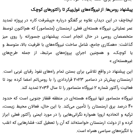
پیشنهاد روس‌ها: از نیروگاه‌های غول‌پیکر تا راکتورهای کوچک
لیخاچف در این دیدار، علاوه بر گفتگو درباره «پیشرفت کار» در پروژه تمدید
عمر عملیاتی نیروگاه هسته‌ای فعلی ارمنستان (متسامور) که هم‌اکنون توسط
متخصصان روسی در حال انجام است، پیشنهادی جسورانه را روی میز
گذاشت: «همکاری جامع، شامل ساخت نیروگاه‌های با ظرفیت بالا، متوسط و
یا کوچک، و همچنین اجرای پروژه‌های مرتبط، از جمله طرح‌های
غیرهسته‌ای.»
این پیشنهاد در واقع تلاشی برای بستن تمام راه‌های نفوذ رقبای غربی است.
ارمنستان پیش‌تر در دسامبر 2023 قراردادی را با روس‌اتم امضا کرده بود تا
فعالیت رآکتور شماره 2 نیروگاه متسامور را تا سال 2036 تمدید کند.
نیروگاه متسامور تنها نیروگاه هسته‌ای در منطقه قفقاز جنوبی است که حدود
40 درصد برق ارمنستان را تأمین می‌کند. با این حال، فعالان محیط زیست،
ترکیه و اتحادیه اروپا همواره نگرانی‌هایی را در مورد ایمنی رآکتور فعلی ابراز
کرده و از دولت ارمنستان خواسته‌اند که آن را تعطیل کند؛ فشارهایی که اغلب
با انگیزه‌های سیاسی همراه است.