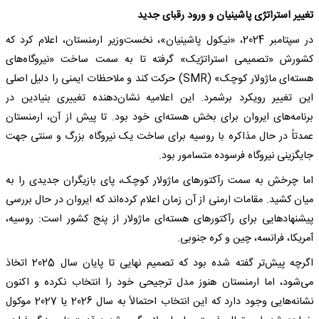
تغییر استراتژی پاشینیان و ورود رقبای جدید
در سپتامبر 2024، «نیکول پاشینیان»، نخست‌وزیر ارمنستان، اعلام کرد که
کشورش «تصمیمی استراتژیک» گرفته تا به سمت ساخت «نیروگاه‌های
هسته‌ای ماژولار کوچک» (SMR) حرکت کند و ملاحظات ایمنی را دلیل اصلی
این تغییر رویکرد برشمرد. این اعلامیه نشان‌دهنده تغییری بنیادین در
برنامه‌های ایروان برای بخش هسته‌ای خود بود. تا پیش از آن، ارمنستان
عمدتاً در حال مذاکره با روسیه برای ساخت یک نیروگاه بزرگ و سنتی جهت
جایگزینی نیروگاه فرسوده متسامور بود.
اما چرخش به سمت رآکتورهای ماژولار کوچک، پای بازیگران جدیدی را به
میان کشید. مقامات ارمنی از آن زمان اعلام کرده‌اند که ایروان در حال بررسی
پیشنهادهایی برای رآکتورهای هسته‌ای ماژولار از پنج کشور است: روسیه،
آمریکا، فرانسه، چین و کره جنوبی.
اگرچه پیش‌تر گفته شده بود که تصمیم نهایی تا پایان سال 2025 اتخاذ
می‌شود، اما ارمنستان هنوز مدل ترجیحی خود را انتخاب نکرده و اکنون
نشانه‌هایی وجود دارد که این انتخاب احتمالاً به سال 2026 یا 2027 موکول