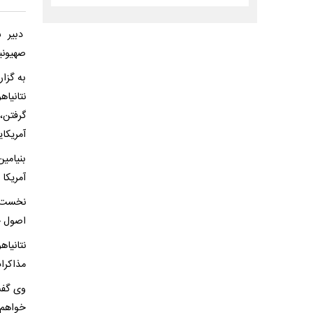
دبیر ش
صهیونی
به گزا
نتانیاه
گرفتن،
آمریکا
بنیامی
آمریکا 
نخست و
اصول خو
نتانیا
مذاکرات
وی گفت
خواهم د