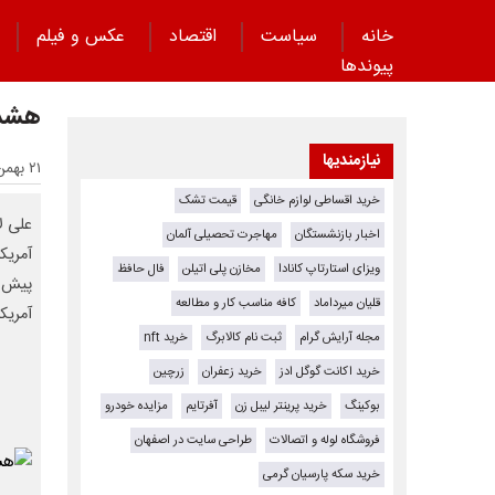
خانه
سیاست
اقتصاد
عکس و فیلم
پیوند‌ها
هشدار
نیازمندیها
۲۱ بهمن ۱۴۰۴ - ۱۹:۵۱
خرید اقساطی لوازم خانگی
قیمت تشک
علی ل
اخبار بازنشستگان
مهاجرت تحصیلی آلمان
آمریکا
ویزای استارتاپ کانادا
مخازن پلی اتیلن
فال حافظ
پیش ا
قلیان میرداماد
کافه مناسب کار و مطالعه
آمریک
مجله آرایش گرام
ثبت نام کالابرگ
خرید nft
خرید اکانت گوگل ادز
خرید زعفران
زرچین
بوکینگ
خرید پرینتر لیبل زن
آفرتایم
مزایده خودرو
فروشگاه لوله و اتصالات
طراحی سایت در اصفهان
خرید سکه پارسیان گرمی