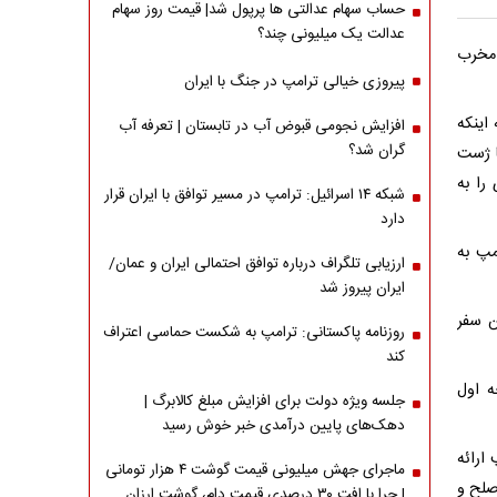
حساب سهام عدالتی ها پرپول شد| قیمت روز سهام
عدالت یک میلیونی چند؟
مخرب
پیروزی خیالی ترامپ در جنگ با ایران
اینکه
افزایش نجومی قبوض آب در تابستان | تعرفه آب
گران شد؟
ا ژست‌
را به
شبکه ۱۴ اسرائیل: ترامپ در مسیر توافق با ایران قرار
دارد
مپ به
ارزیابی تلگراف درباره توافق احتمالی ایران و عمان/
ایران پیروز شد
ن سفر
روزنامه پاکستانی: ترامپ به شکست حماسی اعتراف
کند
ه اول
جلسه ویژه دولت برای افزایش مبلغ کالابرگ |
دهک‌های پایین درآمدی خبر خوش رسید
ارائه
ماجرای جهش میلیونی قیمت گوشت ۴ هزار تومانی
صلح و
| چرا با افت ۳۰ درصدی قیمت دام، گوشت ارزان