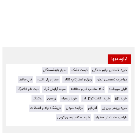
نیازمندیها
خرید اقساطی لوازم خانگی
قیمت تشک
اخبار بازنشستگان
مهاجرت تحصیلی آلمان
ویزای استارتاپ کانادا
مخازن پلی اتیلن
فال حافظ
قلیان میرداماد
کافه مناسب کار و مطالعه
مجله آرایش گرام
ثبت نام کالابرگ
خرید nft
خرید اکانت گوگل ادز
خرید زعفران
زرچین
بوکینگ
خرید پرینتر لیبل زن
آفرتایم
مزایده خودرو
فروشگاه لوله و اتصالات
طراحی سایت در اصفهان
خرید سکه پارسیان گرمی