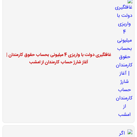
غافلگیری دولت با واریزی 4 میلیونی بحساب حقوق کارمندان |
آغاز شارژ حساب کارمندان از امشب