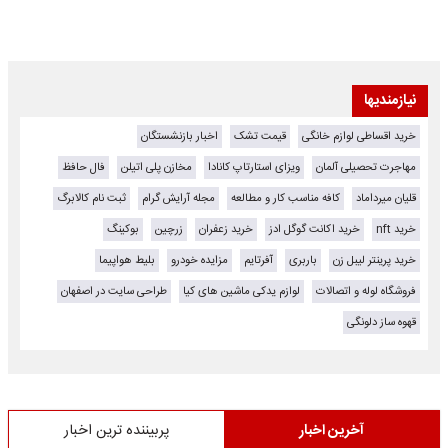
نیازمندیها
خرید اقساطی لوازم خانگی
قیمت تشک
اخبار بازنشستگان
مهاجرت تحصیلی آلمان
ویزای استارتاپ کانادا
مخازن پلی اتیلن
فال حافظ
قلیان میرداماد
کافه مناسب کار و مطالعه
مجله آرایش گرام
ثبت نام کالابرگ
خرید nft
خرید اکانت گوگل ادز
خرید زعفران
زرچین
بوکینگ
خرید پرینتر لیبل زن
باربری
آفرتایم
مزایده خودرو
بلیط هواپیما
فروشگاه لوله و اتصالات
لوازم یدکی ماشین های کیا
طراحی سایت در اصفهان
قهوه ساز دلونگی
آخرین اخبار
پربیننده ترین اخبار