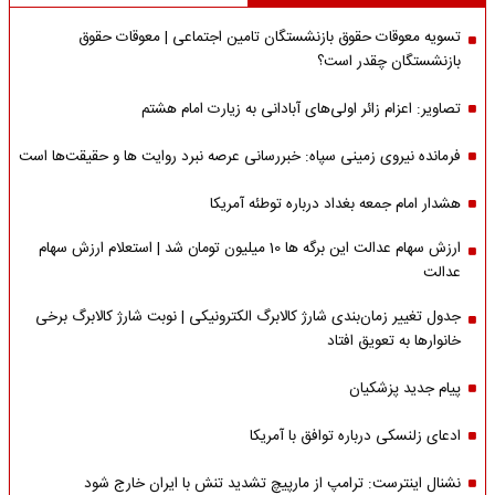
تسویه معوقات حقوق بازنشستگان تامین اجتماعی | معوقات حقوق
بازنشستگان چقدر است؟
تصاویر: اعزام زائر اولی‌های آبادانی به زیارت امام هشتم
فرمانده نیروی زمینی سپاه: خبررسانی عرصه نبرد روایت ها و حقیقت‌ها است
هشدار امام جمعه بغداد درباره توطئه آمریکا
ارزش سهام عدالت این برگه ها 10 میلیون تومان شد | استعلام ارزش سهام
عدالت
جدول تغییر زمان‌بندی شارژ کالابرگ الکترونیکی | نوبت شارژ کالابرگ برخی
خانوارها به تعویق افتاد
پیام جدید پزشکیان
ادعای زلنسکی درباره توافق با آمریکا
نشنال اینترست: ترامپ از مارپیچ تشدید تنش با ایران خارج شود