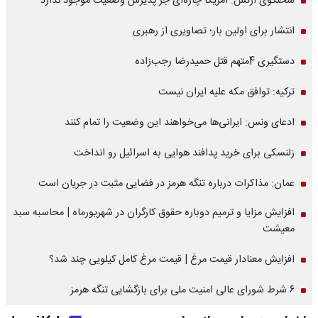
سخنگوی ارتش: آمریکا چاره‌ای جز پذیرش وضعیت موجود ندارد
انتشار برای اولین بار؛ تصاویری از رهبری
دستگیری 4متهم قتل حمیدرضا رجب‌زاده
ترکیه: توافق مکه علیه ایران نیست
ادعای ونس: ایرانی‌ها می‌خواهند این وضعیت را تمام کنند
زلنسکی برای خرید پدافند هوایی به اسرائیل رو انداخت
عمان: مذاکرات درباره تنگه هرمز در فضایی مثبت در جریان است
افزایش مزایا و ترمیم دوباره حقوق کارگران در شهریورماه | محاسبه سبد
معیشت
افزایش معنادار قیمت مرغ | قیمت مرغ کامل کیلویی چند شد؟
۶ شرط شورای عالی امنیت ملی برای بازگشایی تنگه هرمز