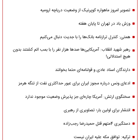
تصویر امروز ماهواره کوپرنیک از وضعیت دریاچه ارومیه
وزش باد در تهران تا پایان هفته
همتی: کنترل ترازنامه بانک‌ها را با جدیت دنبال می‌کنیم
رهبر شهید انقلاب: آمریکایی‌ها صدها هزار نفر را با بمب اتم کشتند بدون
هیچ استدلالی!
دارندگان اسناد عادی و قولنامه‌ای حتما بخوانند
ادعای ونس درباره مجوز ایران برای عبور حداکثری نفت از تنگه هرمز
سخنگوی ارتش: آمریکا چاره‌ای جز پذیرش وضعیت موجود ندارد
انتشار برای اولین بار؛ تصاویری از رهبری
دستگیری 4متهم قتل حمیدرضا رجب‌زاده
ترکیه: توافق مکه علیه ایران نیست