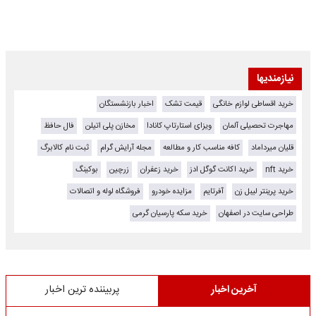
نیازمندیها
خرید اقساطی لوازم خانگی
قیمت تشک
اخبار بازنشستگان
مهاجرت تحصیلی آلمان
ویزای استارتاپ کانادا
مخازن پلی اتیلن
فال حافظ
قلیان میرداماد
کافه مناسب کار و مطالعه
مجله آرایش گرام
ثبت نام کالابرگ
خرید nft
خرید اکانت گوگل ادز
خرید زعفران
زرچین
بوکینگ
خرید پرینتر لیبل زن
آفرتایم
مزایده خودرو
فروشگاه لوله و اتصالات
طراحی سایت در اصفهان
خرید سکه پارسیان گرمی
آخرین اخبار
پربیننده ترین اخبار