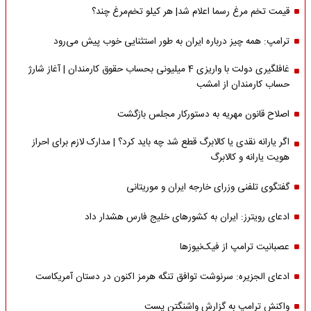
قیمت تخم مرغ رسما اعلام شد| هر کیلو تخم‌مرغ چند؟
ترامپ: همه چیز درباره ایران به طور استثنایی خوب پیش می‌رود
غافلگیری دولت با واریزی 4 میلیونی بحساب حقوق کارمندان | آغاز شارژ
حساب کارمندان از امشب
اصلاح قانون مهریه به دستورکار مجلس بازگشت
اگر یارانه نقدی یا کالابرگ قطع شد چه باید کرد؟ | مدارک لازم برای احراز
هویت یارانه و کالابرگ
گفتگوی تلفنی وزرای خارجه ایران و موریتانی
ادعای رویترز: ایران به کشورهای خلیج فارس هشدار داد
عصبانیت ترامپ از فیک‌نیوزها
ادعای الجزیره: سرنوشت توافق تنگه هرمز اکنون در دستان آمریکاست
واکنش ترامپ به گزارش واشنگتن پست