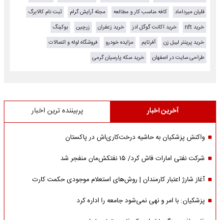
قلیان میرداماد
کافه مناسب کار و مطالعه
مجله آرایش گرام
ثبت نام کالابرگ
خرید nft
خرید اکانت گوگل ادز
خرید زعفران
زرچین
بوکینگ
خرید پرینتر لیبل زن
آفرتایم
مزایده خودرو
فروشگاه لوله و اتصالات
طراحی سایت در اصفهان
خرید سکه پارسیان گرمی
آخرین اخبار
پربیننده ترین اخبار
واکنش پزشکیان به حاشیه درخت‌کاری‌اش در پاکستان
شرکت نفتی امارات فاش کرد/ ۱۵ نفتکش‌مان منفجر شد
آغاز شارژ اعتبار کارمندان | روش‌های استعلام موجودی حکمت کارت
پزشکیان: با امر و نهی نمی‌شود جامعه را اداره کرد