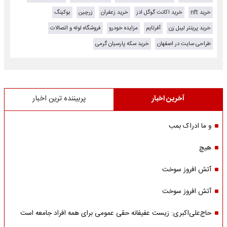
خرید nft
خرید اکانت گوگل ادز
خرید زعفران
زرچین
بوکینگ
خرید پرینتر لیبل زن
آفرتایم
مزایده خودرو
فروشگاه لوله و اتصالات
طراحی سایت در اصفهان
خرید سکه پارسیان گرمی
آخرین اخبار
پربیننده ترین اخبار
و ما ادراک بمب
هیچ
آتش افروز سوخت
آتش افروز سوخت
حاج‌علی‌اکبری: زیست عفیفانه حقی عمومی برای همه افراد جامعه است