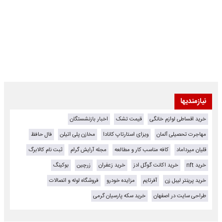
نیازمندیها
خرید اقساطی لوازم خانگی
قیمت تشک
اخبار بازنشستگان
مهاجرت تحصیلی آلمان
ویزای استارتاپ کانادا
مخازن پلی اتیلن
فال حافظ
قلیان میرداماد
کافه مناسب کار و مطالعه
مجله آرایش گرام
ثبت نام کالابرگ
خرید nft
خرید اکانت گوگل ادز
خرید زعفران
زرچین
بوکینگ
خرید پرینتر لیبل زن
آفرتایم
مزایده خودرو
فروشگاه لوله و اتصالات
طراحی سایت در اصفهان
خرید سکه پارسیان گرمی