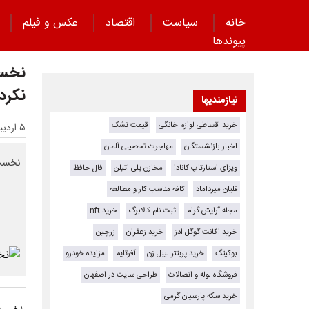
خانه
سیاست
اقتصاد
عکس و فیلم
پیوند‌ها
نخست
نکرد
نیازمندیها
خرید اقساطی لوازم خانگی
قیمت تشک
۵ اردیبهشت ۱۴۰۵ - ۱۸:۱۸
اخبار بازنشستگان
مهاجرت تحصیلی آلمان
نخست‌
ویزای استارتاپ کانادا
مخازن پلی اتیلن
فال حافظ
قلیان میرداماد
کافه مناسب کار و مطالعه
مجله آرایش گرام
ثبت نام کالابرگ
خرید nft
خرید اکانت گوگل ادز
خرید زعفران
زرچین
بوکینگ
خرید پرینتر لیبل زن
آفرتایم
مزایده خودرو
فروشگاه لوله و اتصالات
طراحی سایت در اصفهان
خرید سکه پارسیان گرمی