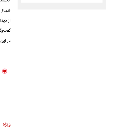
نخست‌وز
شهباز ش
از دید
گفت‌وگو
در این
ویژه