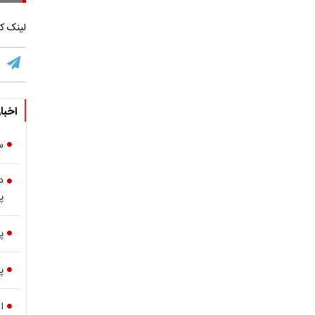
لینک کو
اخبا
س
د
پ
پ
پ
ا