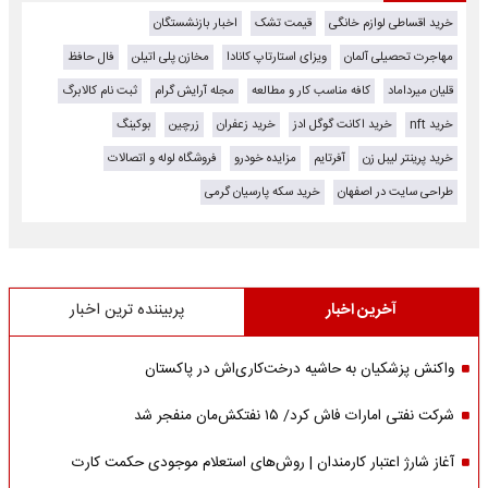
خرید اقساطی لوازم خانگی
قیمت تشک
اخبار بازنشستگان
مهاجرت تحصیلی آلمان
ویزای استارتاپ کانادا
مخازن پلی اتیلن
فال حافظ
قلیان میرداماد
کافه مناسب کار و مطالعه
مجله آرایش گرام
ثبت نام کالابرگ
خرید nft
خرید اکانت گوگل ادز
خرید زعفران
زرچین
بوکینگ
خرید پرینتر لیبل زن
آفرتایم
مزایده خودرو
فروشگاه لوله و اتصالات
طراحی سایت در اصفهان
خرید سکه پارسیان گرمی
آخرین اخبار
پربیننده ترین اخبار
واکنش پزشکیان به حاشیه درخت‌کاری‌اش در پاکستان
شرکت نفتی امارات فاش کرد/ ۱۵ نفتکش‌مان منفجر شد
آغاز شارژ اعتبار کارمندان | روش‌های استعلام موجودی حکمت کارت