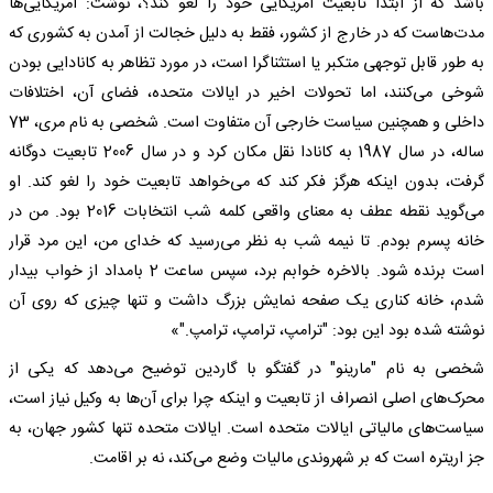
باشد که از ابتدا تابعیت آمریکایی خود را لغو کند؟، نوشت: آمریکایی‌ها
مدت‌هاست که در خارج از کشور، فقط به دلیل خجالت از آمدن به کشوری که
به طور قابل توجهی متکبر یا استثناگرا است، در مورد تظاهر به کانادایی بودن
شوخی می‌کنند، اما تحولات اخیر در ایالات متحده، فضای آن، اختلافات
داخلی و همچنین سیاست خارجی آن متفاوت است. شخصی به نام مری، 73
ساله، در سال 1987 به کانادا نقل مکان کرد و در سال 2006 تابعیت دوگانه
گرفت، بدون اینکه هرگز فکر کند که می‌خواهد تابعیت خود را لغو کند. او
می‌گوید نقطه عطف به معنای واقعی کلمه شب انتخابات 2016 بود. من در
خانه پسرم بودم. تا نیمه شب به نظر می‌رسید که خدای من، این مرد قرار
است برنده شود. بالاخره خوابم برد، سپس ساعت 2 بامداد از خواب بیدار
شدم، خانه کناری یک صفحه نمایش بزرگ داشت و تنها چیزی که روی آن
نوشته شده بود این بود: "ترامپ، ترامپ، ترامپ."»
شخصی به نام "مارینو" در گفتگو با گاردین توضیح می‌دهد که یکی از
محرک‌های اصلی انصراف از تابعیت و اینکه چرا برای آن‌ها به وکیل نیاز است،
سیاست‌های مالیاتی ایالات متحده است. ایالات متحده تنها کشور جهان، به
جز اریتره است که بر شهروندی مالیات وضع می‌کند، نه بر اقامت.