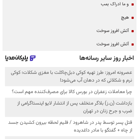
و ما ادراک بمب
هیچ
آتش افروز سوخت
آتش افروز سوخت