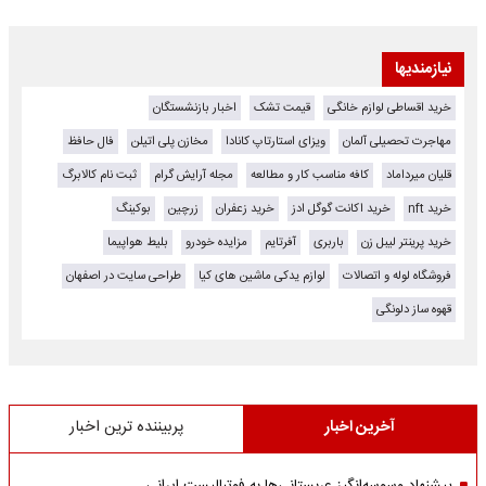
نیازمندیها
خرید اقساطی لوازم خانگی
قیمت تشک
اخبار بازنشستگان
مهاجرت تحصیلی آلمان
ویزای استارتاپ کانادا
مخازن پلی اتیلن
فال حافظ
قلیان میرداماد
کافه مناسب کار و مطالعه
مجله آرایش گرام
ثبت نام کالابرگ
خرید nft
خرید اکانت گوگل ادز
خرید زعفران
زرچین
بوکینگ
خرید پرینتر لیبل زن
باربری
آفرتایم
مزایده خودرو
بلیط هواپیما
فروشگاه لوله و اتصالات
لوازم یدکی ماشین های کیا
طراحی سایت در اصفهان
قهوه ساز دلونگی
آخرین اخبار
پربیننده ترین اخبار