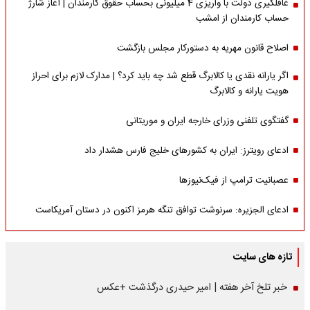
غافلگیری دولت با واریزی 4 میلیونی بحساب حقوق کارمندان | آغاز شارژ
حساب کارمندان از امشب
اصلاح قانون مهریه به دستورکار مجلس بازگشت
اگر یارانه نقدی یا کالابرگ قطع شد چه باید کرد؟ | مدارک لازم برای احراز
هویت یارانه و کالابرگ
گفتگوی تلفنی وزرای خارجه ایران و موریتانی
ادعای رویترز: ایران به کشورهای خلیج فارس هشدار داد
عصبانیت ترامپ از فیک‌نیوزها
ادعای الجزیره: سرنوشت توافق تنگه هرمز اکنون در دستان آمریکاست
تازه های سایت
خبر تلخ آخر هفته | امیر حیدری درگذشت +عکس