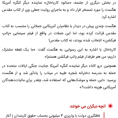
در بخش دیگری از جلسه، «سالود کارباخال» نماینده دیگر کنگره آمریکا
هگست را مورد تمسخر قرار داد و به ماجرای روایت جعلی وی از کتاب مقدس
اشاره کرد.
هگست چندی پیش در دیدار با نظامیان آمریکایی جملاتی را منتسب به کتاب
مقدس قرائت کرده بود، اما این جملات در واقع از فیلم سینمایی «پالپ
فیکشن» انتخاب شده بودند، نه کتاب مقدس!
کارباخال با اشاره به این رسوایی به هگست گفت: «ما یک نقطه مشترک
داریم؛ من هم طرفدار فیلم پالپ فیکشن هستم!»
همچنین «رو کانا» دیگر نماینده کنگره آمریکا جنایت جنگی ایالات متحده در
حمله به مدرسه دخترانه شجره طیبه در میناب را یادآور شد و از هگست
پرسید: «این حمله و موشک‌هایی که استفاده شد، چقدر برای مالیات‌دهندگان
آمریکایی هزینه داشت؟»
آنچه دیگران می خوانند:
غافلگیری دولت با واریزی 4 میلیونی بحساب حقوق کارمندان | آغاز