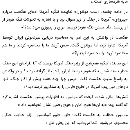
مایه شرمساری است.»
در ادامه جلسه، «ست مولتون» نماینده کنگره آمریکا ادعای هگست درباره
«پیروزی» آمریکا در جنگ را زیر سوال برد و با اشاره به تحولات تنگه هرمز از
او پرسید: «آیا بستن تنگه هرمز توسط ایران را پیروزی می‌دانید؟!»
هگست در واکنش به این امر، به محاصره دریایی غیرقانونی ایران توسط
آمریکا اشاره کرد، اما مولتون گفت: «پس آن‌ها ما را محاصره کردند و ما هم
محاصره آن‌ها را محاصره کردیم!؟»
این نماینده کنگره همچنین از وزیر جنگ آمریکا پرسید که آیا طراحان این جنگ
خطر بسته شدن تنگه هرمز توسط ایران را در نظر گرفته بودند؟ و در واکنش
به پاسخ مثبتِ هگست گفت: «پس چرا چند هفته پیش از آغاز جنگ، تنها
ناوهای مین‌روب آمریکا در خلیج فارس را به سنگاپور فرستادید؟»
تنش‌ها زمانی شدت گرفت که مولتون به اظهارات پیشین هگست اشاره کرد
که گفته بود: «به آن‌ها هیچ امان و هیچ رحمی نشان نخواهیم داد.»
مولتون خطاب به هگست گفت: «این طبق کنوانسیون ژنو جنایت جنگی
محسوب می‌شود. شما می‌دانید که این یعنی قتل.»