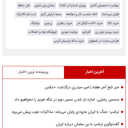
مهاجرت تحصیلی آلمان
ویزای استارتاپ کانادا
مخازن پلی اتیلن
فال حافظ
قلیان میرداماد
کافه مناسب کار و مطالعه
مجله آرایش گرام
ثبت نام کالابرگ
خرید nft
خرید اکانت گوگل ادز
خرید زعفران
زرچین
بوکینگ
خرید پرینتر لیبل زن
آفرتایم
مزایده خودرو
فروشگاه لوله و اتصالات
طراحی سایت در اصفهان
خرید سکه پارسیان گرمی
آخرین اخبار
پربیننده ترین اخبار
خبر تلخ آخر هفته | امیر حیدری درگذشت +عکس
محسن رضایی: اجازه باز شدن مسیر دوم در تنگه هرمز را نخواهیم داد
ترامپ: جنگ با ایران به‌زودی پایان می‌یابد؛ مذاکرات خوب پیش می‌رود
گفت‌وگوی ترامپ با بن سلمان درباره ایران