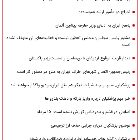
اخراج دو مأمور ارشد «موساد»؛
پاسخ ایران به ادعای وزیر خارجه پیشین آلمان
مشاور رئیس مجلس: مجلس تعطیل نیست و فعالیت‌های آن متوقف نشده
است
دیدار قریب الوقوع اردوغان با بن‌سلمان و نخست‌وزیر پاکستان
رئیس‌جمهور: اتصال شهرهای اطراف تهران به مترو در دستور کار است
پزشکیان: سایپا و چند شرکت دیگر هم مثل ایران‌خودرو واگذار خواهند شد
خبر مهم پزشکیان درباره واریز یارانه و دهک بندی ها
اصابتی در قشم و بندرعباس گزارش نشده است؛ ۱۵ مرداد
توضیح پزشکیان درباره چرایی حذف ارز ترجیحی
پزشکیان: کشورهای همسایه اجازه ندادند ضدنقلاب وارد شوند