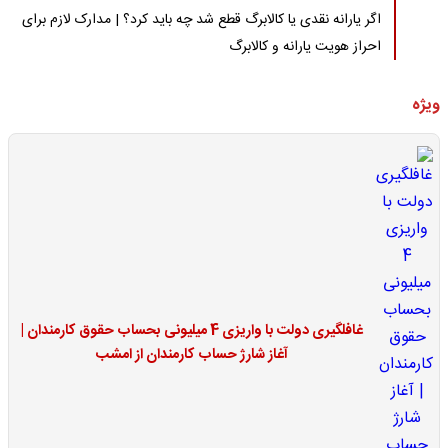
اگر یارانه نقدی یا کالابرگ قطع شد چه باید کرد؟ | مدارک لازم برای
احراز هویت یارانه و کالابرگ
ویژه
غافلگیری دولت با واریزی 4 میلیونی بحساب حقوق کارمندان |
آغاز شارژ حساب کارمندان از امشب