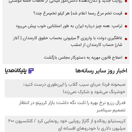
روایت جدید و تکان‌دهنده دانش‌آموز مینابی از لحظات حمله موشکی
قیمت تخم مرغ رسما اعلام شد| هر کیلو تخم‌مرغ چند؟
ترامپ: همه چیز درباره ایران به طور استثنایی خوب پیش می‌رود
غافلگیری دولت با واریزی 4 میلیونی بحساب حقوق کارمندان | آغاز
شارژ حساب کارمندان از امشب
اصلاح قانون مهریه به دستورکار مجلس بازگشت