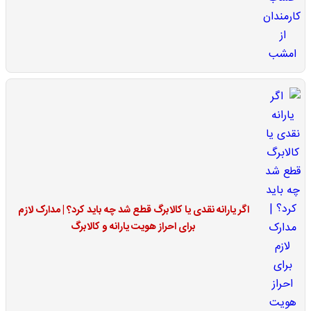
اگر یارانه نقدی یا کالابرگ قطع شد چه باید کرد؟ | مدارک لازم
برای احراز هویت یارانه و کالابرگ