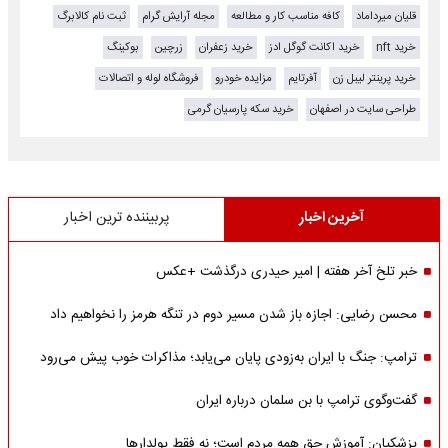
قلیان میرداماد
کافه مناسب کار و مطالعه
مجله آرایش گرام
ثبت نام کالابرگ
خرید nft
خرید اکانت گوگل ادز
خرید زعفران
زرچین
بوکینگ
خرید پرینتر لیبل زن
آفرتایم
مزایده خودرو
فروشگاه لوله و اتصالات
طراحی سایت در اصفهان
خرید سکه پارسیان گرمی
آخرین اخبار
پربیننده ترین اخبار
خبر تلخ آخر هفته | امیر حیدری درگذشت +عکس
محسن رضایی: اجازه باز شدن مسیر دوم در تنگه هرمز را نخواهیم داد
ترامپ: جنگ با ایران به‌زودی پایان می‌یابد؛ مذاکرات خوب پیش می‌رود
گفت‌وگوی ترامپ با بن سلمان درباره ایران
پزشکیان: آموزش حق همه مردم است؛ نه فقط پولدارها