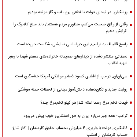
پزشکیان: در ابتدای دولت با قطعی برق، آب و گاز مواجه بودیم
وقتی از وفاق صحبت می‌کنم، منظورم مردم هستند/ باید مبلغ کالابرگ را
افزایش دهیم
پاسخ قالیباف به ترامپ: این دیپلماسی نمایشی، شکست خورده است
لحظاتی منتشر نشده از دیدارهای صمیمانه خانواده‌های معظم شهدا با رهبر
شهید انقلاب
سی‌ان‌ان: ترامپ از افشای کمبود ذخایر موشکی آمریکا خشمگین است
روایت جدید و تکان‌دهنده دانش‌آموز مینابی از لحظات حمله موشکی
قیمت تخم مرغ رسما اعلام شد| هر کیلو تخم‌مرغ چند؟
ترامپ: همه چیز درباره ایران به طور استثنایی خوب پیش می‌رود
غافلگیری دولت با واریزی 4 میلیونی بحساب حقوق کارمندان | آغاز شارژ
حساب کارمندان از امشب