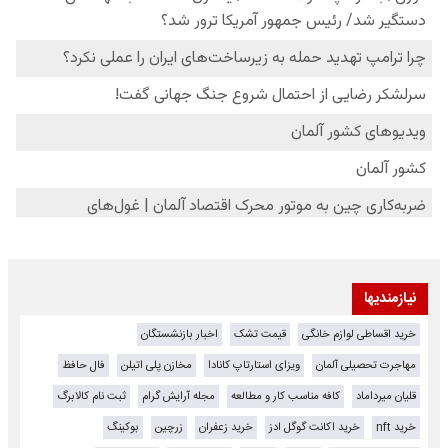
نیازمندیها
خرید اقساطی لوازم خانگی
قیمت تشک
اخبار بازنشستگان
مهاجرت تحصیلی آلمان
ویزای استارتاپ کانادا
مخازن پلی اتیلن
فال حافظ
قلیان میرداماد
کافه مناسب کار و مطالعه
مجله آرایش گرام
ثبت نام کالابرگ
خرید nft
خرید اکانت گوگل ادز
خرید زعفران
زرچین
بوکینگ