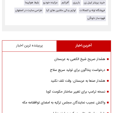
خرید پرینتر لیبل زن
باربری
آفرتایم
مزایده خودرو
بلیط هواپیما
فروشگاه لوله و اتصالات
لوازم یدکی ماشین های کیا
طراحی سایت در اصفهان
قهوه ساز دلونگی
آخرین اخبار
پربیننده ترین اخبار
هشدار صریح شیخ الکعبی به عربستان
درخواست پنتاگون برای تولید سریع سلاح
هشدار صنعا به عربستان: وقت تلف نکنید
نسخه ترامپ برای تغییر ساختار حکومت کوبا
واکنش عجیب نمایندگان مجلس ترکیه به امضای توافقنامه مکه