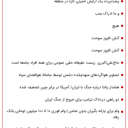
پشت‌پرده یک آرایش امنیتی تازه در منطقه
و ما ادراک بمب
هیچ
آتش افروز سوخت
آتش افروز سوخت
حاج‌علی‌اکبری: زیست عفیفانه حقی عمومی برای همه افراد جامعه است
تصاویر هواگردهای منهدم‌شده دشمن توسط سامانۀ هوافضای سپاه
هشدار پانتا درباره جنگ با ایران/ آمریکا در برابر چین تضعیف شده
دو راهی دردناک ترامپ برای خروج از جنگ ایران
وام برای یارانه بگیران بدون ضامن | وام فوری ۱۰ تا ۱۰۰ میلیون تومانی بانک
رفاه