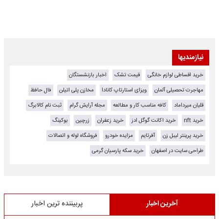
نیازمندیها
خرید اقساطی لوازم خانگی
قیمت تشک
اخبار بازنشستگان
مهاجرت تحصیلی آلمان
ویزای استارتاپ کانادا
مخازن پلی اتیلن
فال حافظ
قلیان میرداماد
کافه مناسب کار و مطالعه
مجله آرایش گرام
ثبت نام کالابرگ
خرید nft
خرید اکانت گوگل ادز
خرید زعفران
زرچین
بوکینگ
خرید پرینتر لیبل زن
آفرتایم
مزایده خودرو
فروشگاه لوله و اتصالات
طراحی سایت در اصفهان
خرید سکه پارسیان گرمی
آخرین اخبار
پربیننده ترین اخبار