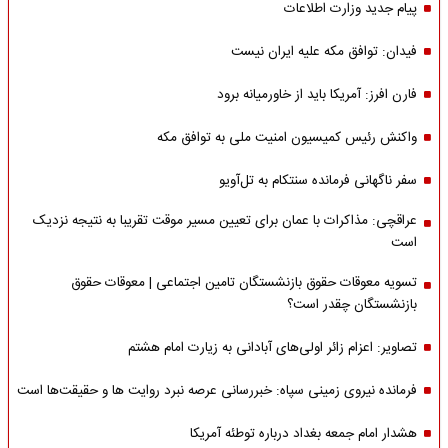
پیام جدید وزارت اطلاعات
فیدان: توافق مکه علیه ایران نیست
فارن افرز: آمریکا باید از خاورمیانه برود
واکنش رئیس کمیسیون امنیت ملی به توافق مکه
سفر ناگهانی فرمانده سنتکام به تل‌آویو
عراقچی: مذاکرات با عمان برای تعیین مسیر موقت تقریبا به نتیجه نزدیک
است
تسویه معوقات حقوق بازنشستگان تامین اجتماعی | معوقات حقوق
بازنشستگان چقدر است؟
تصاویر: اعزام زائر اولی‌های آبادانی به زیارت امام هشتم
فرمانده نیروی زمینی سپاه: خبررسانی عرصه نبرد روایت ها و حقیقت‌ها است
هشدار امام جمعه بغداد درباره توطئه آمریکا