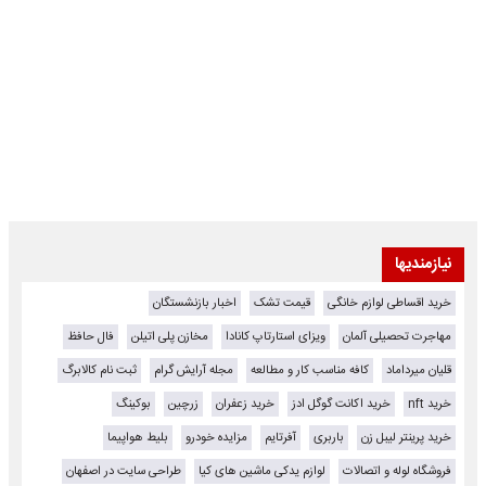
نیازمندیها
خرید اقساطی لوازم خانگی
قیمت تشک
اخبار بازنشستگان
مهاجرت تحصیلی آلمان
ویزای استارتاپ کانادا
مخازن پلی اتیلن
فال حافظ
قلیان میرداماد
کافه مناسب کار و مطالعه
مجله آرایش گرام
ثبت نام کالابرگ
خرید nft
خرید اکانت گوگل ادز
خرید زعفران
زرچین
بوکینگ
خرید پرینتر لیبل زن
باربری
آفرتایم
مزایده خودرو
بلیط هواپیما
فروشگاه لوله و اتصالات
لوازم یدکی ماشین های کیا
طراحی سایت در اصفهان