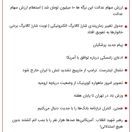
ارزش سهام عدالت این برگه ها 10 میلیون تومان شد | استعلام ارزش سهام
عدالت
جدول تغییر زمان‌بندی شارژ کالابرگ الکترونیکی | نوبت شارژ کالابرگ برخی
خانوارها به تعویق افتاد
پیام جدید پزشکیان
ادعای زلنسکی درباره توافق با آمریکا
نشنال اینترست: ترامپ از مارپیچ تشدید تنش با ایران خارج شود
تصویر امروز ماهواره کوپرنیک از وضعیت دریاچه ارومیه
وزش باد در تهران تا پایان هفته
همتی: کنترل ترازنامه بانک‌ها را با جدیت دنبال می‌کنیم
رهبر شهید انقلاب: آمریکایی‌ها صدها هزار نفر را با بمب اتم کشتند بدون
هیچ استدلالی!