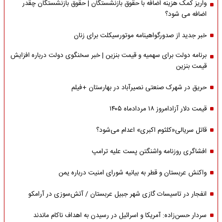
واریز کمک هزینه اضافه با حقوق بازنشستگان | حقوق بازنشستگان چقدر
اضافه می شود؟
خبر جدید از صدورگواهینامه موتورسیکلت برای زنان
برنامه دولت برای سهمیه و قیمت بنزین | خبر سخنگوی دولت درباره افزایش
قیمت بنزین
حریق در شهرک صنعتی نصیرآباد در بهارستان +فیلم
قیمت دلار آزادامروز ۱۸ مردادماه ۱۴۰۵
قاتل سریالی«کلثوم اکبری» اعدام می‌شود؟
افشاگری روزنامه واشنگتن پست علیه ترامپ
واکنش عربستان و قطر به بیانیه شورای امنیت درباره یمن
انفجار در تاسیسات گازی شهر جبیل عربستان / آتش‌سوزی در آرامکو
سردار حسن‌زاده: آمریکا و اسرائیل در رسیدن به اهداف ناکام ماندند