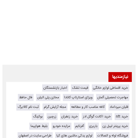
نیازمندیها
خرید اقساطی لوازم خانگی
قیمت تشک
اخبار بازنشستگان
مهاجرت تحصیلی آلمان
ویزای استارتاپ کانادا
مخازن پلی اتیلن
فال حافظ
قلیان میرداماد
کافه مناسب کار و مطالعه
مجله آرایش گرام
ثبت نام کالابرگ
خرید nft
خرید اکانت گوگل ادز
خرید زعفران
زرچین
بوکینگ
خرید پرینتر لیبل زن
باربری
آفرتایم
مزایده خودرو
بلیط هواپیما
فروشگاه لوله و اتصالات
لوازم یدکی ماشین های کیا
طراحی سایت در اصفهان