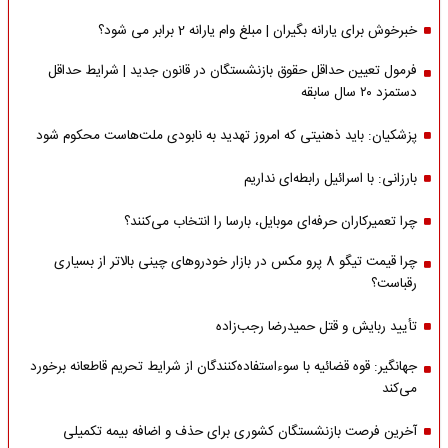
خبرخوش برای یارانه بگیران | مبلغ وام یارانه 2 برابر می شود؟
فرمول تعیین حداقل حقوق بازنشستگان در قانون جدید | شرایط حداقل
دستمزد ۲۰ سال سابقه
پزشکیان: باید ذهنیتی که امروز تهدید به نابودی ملت‌هاست محکوم شود
بارزانی: با اسرائیل رابطه‌ای نداریم
چرا تعمیرکاران حرفه‌ای موبایل، بارسا را انتخاب می‌کنند؟
چرا قیمت تیگو 8 پرو مکس در بازار خودروهای چینی بالاتر از بسیاری
رقباست؟
تأیید ربایش و قتل حمیدرضا رجب‌زاده
جهانگیر: قوه قضائیه با سوءاستفاده‌کنندگان از شرایط تحریم قاطعانه برخورد
می‌کند
آخرین فرصت بازنشستگان کشوری برای حذف و اضافه بیمه تکمیلی