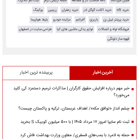
قلیان میرداماد
کافه مناسب کار و مطالعه
مجله آرایش گرام
ثبت نام کالابرگ
خرید nft
خرید اکانت گوگل ادز
خرید زعفران
زرچین
بوکینگ
خرید پرینتر لیبل زن
باربری
آفرتایم
مزایده خودرو
بلیط هواپیما
فروشگاه لوله و اتصالات
لوازم یدکی ماشین های کیا
طراحی سایت در اصفهان
قهوه ساز دلونگی
آخرین اخبار
پربیننده ترین اخبار
خبر مهم درباره افزایش حقوق کارگران | مذاکرات ترمیم دستمزد کی کلید
می‌خورد؟
چشم انداز «توافق مکه»/ اهداف عربستان، ترکیه و پاکستان چیست؟
ثبت نام سایپا امروز ۱۷ مرداد ۱۴۰۵ | با ۵۰۰ میلیون کوییک S بخرید
حمله به لامرد با بمب‌های فسفری/ معاون وزارت بهداشت فاش کرد