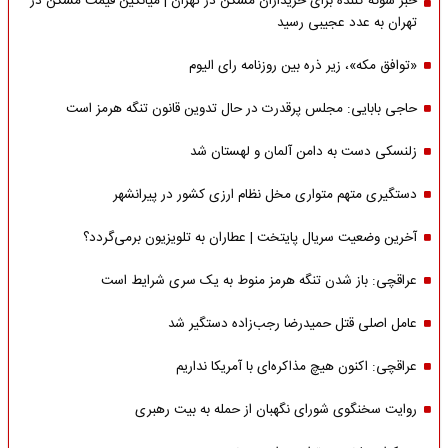
خبر شوکه کننده برای خریداران مسکن در تهران | میانگین قیمت مسکن در
تهران به عدد عجیبی رسید
«توافق مکه»، زیر ذره بین روزنامه رای الیوم
حاجی بابایی: مجلس پرقدرت در حال تدوین قانون تنگه هرمز است
زلنسکی دست به دامن آلمان و لهستان شد
دستگیری متهم متواری مخل نظام ارزی کشور در پیرانشهر
آخرین وضعیت سریال پایتخت | عطاران به تلویزیون برمی‌گردد؟
عراقچی: باز شدن تنگه هرمز منوط به یک سری شرایط است
عامل اصلی قتل حمیدرضا رجب‌زاده دستگیر شد
عراقچی: اکنون هیچ مذاکره‌ای با آمریکا نداریم
روایت سخنگوی شورای نگهبان از حمله به بیت رهبری