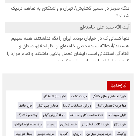
نیازمندیها
خرید اقساطی لوازم خانگی
قیمت تشک
اخبار بازنشستگان
مهاجرت تحصیلی آلمان
ویزای استارتاپ کانادا
مخازن پلی اتیلن
فال حافظ
قلیان میرداماد
کافه مناسب کار و مطالعه
مجله آرایش گرام
ثبت نام کالابرگ
خرید nft
خرید اکانت گوگل ادز
خرید زعفران
زرچین
ورق سیاه فولادایرانیان
بوکینگ
خرید پرینتر لیبل زن
باربری
آفرتایم
مزایده خودرو
بلیط هواپیما