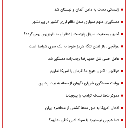
زلنسکی دست به دامن آلمان و لهستان شد
دستگیری متهم متواری مخل نظام ارزی کشور در پیرانشهر
آخرین وضعیت سریال پایتخت | عطاران به تلویزیون برمی‌گردد؟
عراقچی: باز شدن تنگه هرمز منوط به یک سری شرایط است
عامل اصلی قتل حمیدرضا رجب‌زاده دستگیر شد
عراقچی: اکنون هیچ مذاکره‌ای با آمریکا نداریم
روایت سخنگوی شورای نگهبان از حمله به بیت رهبری
دموکرات‌ها نسخه ترامپ را پیچیدند
اذعان آمریکا به عبور ده‌ها کشتی از محاصره ایران
«ما هیچی نیستیم» یا سواد ادبی کافی نداریم؟