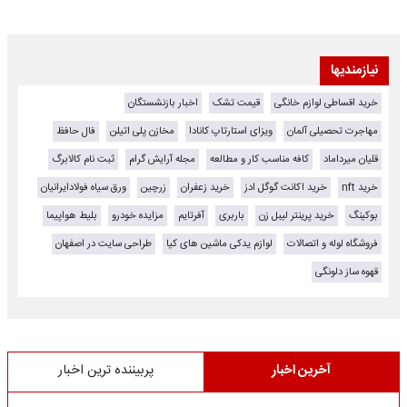
نیازمندیها
خرید اقساطی لوازم خانگی
قیمت تشک
اخبار بازنشستگان
مهاجرت تحصیلی آلمان
ویزای استارتاپ کانادا
مخازن پلی اتیلن
فال حافظ
قلیان میرداماد
کافه مناسب کار و مطالعه
مجله آرایش گرام
ثبت نام کالابرگ
خرید nft
خرید اکانت گوگل ادز
خرید زعفران
زرچین
ورق سیاه فولادایرانیان
بوکینگ
خرید پرینتر لیبل زن
باربری
آفرتایم
مزایده خودرو
بلیط هواپیما
فروشگاه لوله و اتصالات
لوازم یدکی ماشین های کیا
طراحی سایت در اصفهان
قهوه ساز دلونگی
آخرین اخبار
پربیننده ترین اخبار