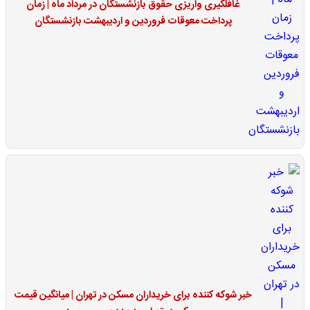
غافلگیری واریزی حقوق بازنشستگان در مرداد ماه | زمان
پرداخت معوقات فروردین و اردیبهشت بازنشستگان
خبر شوکه کننده برای خریداران مسکن در تهران | میانگین قیمت