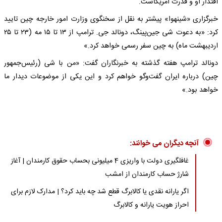
اقتدار او و قدرت آمریکاست.
خبرگزاری «شینهوا» پیشتر به نقل از سخنگوی وزارت امور خارجه چین تایید
کرد: «به دعوت شی جین‌پینگ، دونالد جی. ترامپ از ۱۳ تا ۱۵ مه (۲۳ تا ۲۵
اردیبهشت ماه) به چین سفر رسمی خواهد کرد.»
دونالد ترامپ هفته گذشته به خبرنگاران گفت: «من با شی (رئیس‌جمهور
چین) درباره ایران گفت‌وگو خواهم کرد و این یکی از موضوعات دیدار ما
خواهد بود.»
آنچه دیگران می خوانند:
غافلگیری دولت با واریزی 4 میلیونی بحساب حقوق کارمندان | آغاز
شارژ حساب کارمندان از امشب
اگر یارانه نقدی یا کالابرگ قطع شد چه باید کرد؟ | مدارک لازم برای
احراز هویت یارانه و کالابرگ