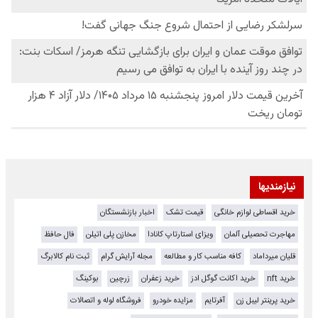
نیازمندیها
خرید اقساطی لوازم خانگی
قیمت تشک
اخبار بازنشستگان
مهاجرت تحصیلی آلمان
ویزای استارتاپ کانادا
مخازن پلی اتیلن
فال حافظ
قلیان میرداماد
کافه مناسب کار و مطالعه
مجله آرایش گرام
ثبت نام کالابرگ
خرید nft
خرید اکانت گوگل ادز
خرید زعفران
زرچین
بوکینگ
خرید پرینتر لیبل زن
آفرتایم
مزایده خودرو
فروشگاه لوله و اتصالات