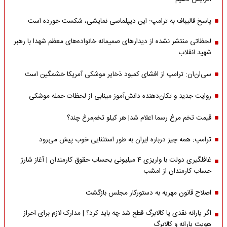
پاسخ قالیباف به ترامپ: این دیپلماسی نمایشی، شکست خورده است
لحظاتی منتشر نشده از دیدارهای صمیمانه خانواده‌های معظم شهدا با رهبر
شهید انقلاب
سی‌ان‌ان: ترامپ از افشای کمبود ذخایر موشکی آمریکا خشمگین است
روایت جدید و تکان‌دهنده دانش‌آموز مینابی از لحظات حمله موشکی
قیمت تخم مرغ رسما اعلام شد| هر کیلو تخم‌مرغ چند؟
ترامپ: همه چیز درباره ایران به طور استثنایی خوب پیش می‌رود
غافلگیری دولت با واریزی 4 میلیونی بحساب حقوق کارمندان | آغاز شارژ
حساب کارمندان از امشب
اصلاح قانون مهریه به دستورکار مجلس بازگشت
اگر یارانه نقدی یا کالابرگ قطع شد چه باید کرد؟ | مدارک لازم برای احراز
هویت یارانه و کالابرگ