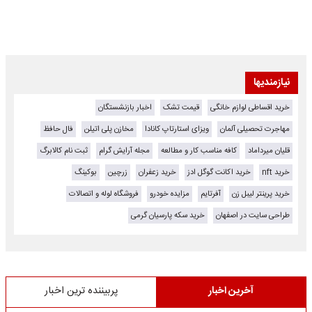
نیازمندیها
خرید اقساطی لوازم خانگی
قیمت تشک
اخبار بازنشستگان
مهاجرت تحصیلی آلمان
ویزای استارتاپ کانادا
مخازن پلی اتیلن
فال حافظ
قلیان میرداماد
کافه مناسب کار و مطالعه
مجله آرایش گرام
ثبت نام کالابرگ
خرید nft
خرید اکانت گوگل ادز
خرید زعفران
زرچین
بوکینگ
خرید پرینتر لیبل زن
آفرتایم
مزایده خودرو
فروشگاه لوله و اتصالات
طراحی سایت در اصفهان
خرید سکه پارسیان گرمی
آخرین اخبار
پربیننده ترین اخبار