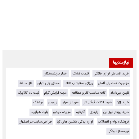
نیازمندیها
خرید اقساطی لوازم خانگی
قیمت تشک
اخبار بازنشستگان
مهاجرت تحصیلی آلمان
ویزای استارتاپ کانادا
مخازن پلی اتیلن
فال حافظ
قلیان میرداماد
کافه مناسب کار و مطالعه
مجله آرایش گرام
ثبت نام کالابرگ
خرید nft
خرید اکانت گوگل ادز
خرید زعفران
زرچین
بوکینگ
خرید پرینتر لیبل زن
باربری
آفرتایم
مزایده خودرو
بلیط هواپیما
فروشگاه لوله و اتصالات
لوازم یدکی ماشین های کیا
طراحی سایت در اصفهان
قهوه ساز دلونگی