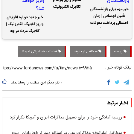
تداوم واریز یارانه و
کالابرگ الکترونیک
خبر مهم برای بازنشستگان
تأمین اجتماعی | زمان
خبر جدید درباره افزایش
احتمالی پرداخت معوقات
واریز کالابرگ الکترونیک |
حقوق بازنشستگان
کالابرگ مرداد در چه
تاریخی واریز خواهد شد؟
روسیه
میخائیل اولیانوف
قطعنامه ضدایرانی آمریکا
لینک کوتاه خبر :
۰
نفر دیگر این مطلب را پسندیدند
اخبار مرتبط
روسیه آمادگی خود را برای تسهیل مذاکرات ایران و آمریکا تکرار کرد
میخائیل اولیانوف: مذاکرات وین در آستانه عبور از خط پایان است