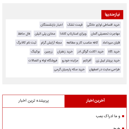
نیازمندیها
خرید اقساطی لوازم خانگی
قیمت تشک
اخبار بازنشستگان
مهاجرت تحصیلی آلمان
ویزای استارتاپ کانادا
مخازن پلی اتیلن
فال حافظ
قلیان میرداماد
کافه مناسب کار و مطالعه
مجله آرایش گرام
ثبت نام کالابرگ
خرید nft
خرید اکانت گوگل ادز
خرید زعفران
زرچین
بوکینگ
خرید پرینتر لیبل زن
آفرتایم
مزایده خودرو
فروشگاه لوله و اتصالات
طراحی سایت در اصفهان
خرید سکه پارسیان گرمی
آخرین اخبار
پربیننده ترین اخبار
و ما ادراک بمب
هیچ