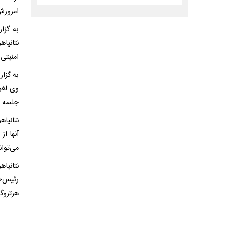
امروزش
نتانیا
امنیتی 
به گزا
وی لغو
جلسه م
آنها ا
می‌توا
نتانیا
رئیس‌ج
هرتزوگ