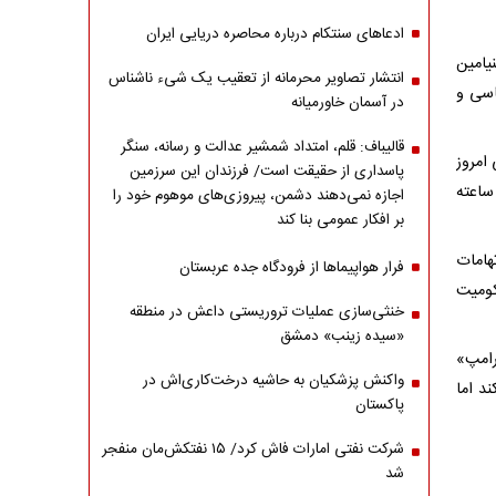
ادعاهای سنتکام درباره محاصره دریایی ایران
بنیامین
انتشار تصاویر محرمانه از تعقیب یک شیء ناشناس
اسی و
در آسمان خاورمیانه
قالیباف: قلم، امتداد شمشیر عدالت و رسانه، سنگر
امروز
پاسداری از حقیقت است/ فرزندان این سرزمین
ساعته
اجازه نمی‌دهند دشمن، پیروزی‌های موهوم خود را
بر افکار عمومی بنا کند
روبه‌رو است که اتهامات
فرار هواپیماها از فرودگاه جده عربستان
کومیت
خنثی‌سازی عملیات تروریستی داعش در منطقه
«سیده زینب» دمشق
رامپ»
واکنش پزشکیان به حاشیه درخت‌کاری‌اش در
د اما
پاکستان
شرکت نفتی امارات فاش کرد/ ۱۵ نفتکش‌مان منفجر
شد