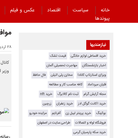
خانه
سیاست
اقتصاد
عکس و فیلم
پیوند‌ها
مواف
نیازمندیها
۲۸ اردیبهشت ۱۴۰۵ - ۱۲:۱۷
خرید اقساطی لوازم خانگی
قیمت تشک
اخبار بازنشستگان
مهاجرت تحصیلی آلمان
وزیر 
ویزای استارتاپ کانادا
مخازن پلی اتیلن
فال حافظ
قلیان میرداماد
کافه مناسب کار و مطالعه
مجله آرایش گرام
ثبت نام کالابرگ
خرید nft
خرید اکانت گوگل ادز
خرید زعفران
زرچین
بوکینگ
خرید پرینتر لیبل زن
آفرتایم
مزایده خودرو
فروشگاه لوله و اتصالات
طراحی سایت در اصفهان
خرید سکه پارسیان گرمی
رسانه‌