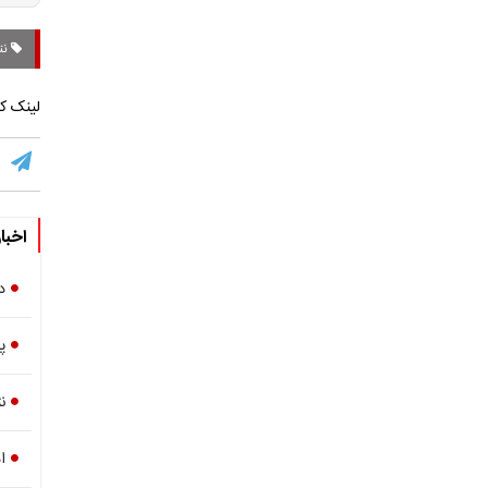
نتا
لینک کو
اخبا
د
پ
ن
ا