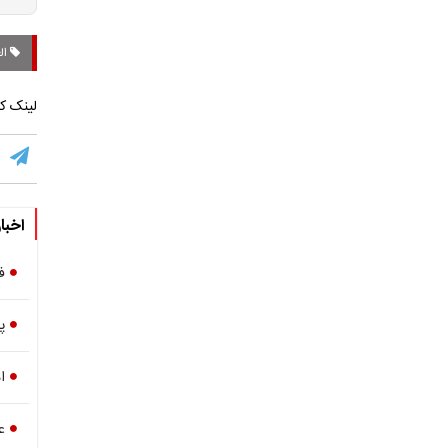
الع
لینک کو
اخبا
ف
پ
ا
ع