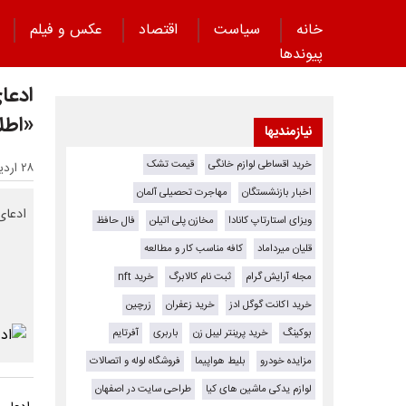
خانه
سیاست
اقتصاد
عکس و فیلم
پیوند‌ها
ادعای
«اطل
نیازمندیها
خرید اقساطی لوازم خانگی
قیمت تشک
۲۸ اردیبهشت ۱۴۰۵ - ۲۱:۲۰
اخبار بازنشستگان
مهاجرت تحصیلی آلمان
ادعای
ویزای استارتاپ کانادا
مخازن پلی اتیلن
فال حافظ
قلیان میرداماد
کافه مناسب کار و مطالعه
مجله آرایش گرام
ثبت نام کالابرگ
خرید nft
خرید اکانت گوگل ادز
خرید زعفران
زرچین
بوکینگ
خرید پرینتر لیبل زن
باربری
آفرتایم
مزایده خودرو
بلیط هواپیما
فروشگاه لوله و اتصالات
لوازم یدکی ماشین های کیا
طراحی سایت در اصفهان