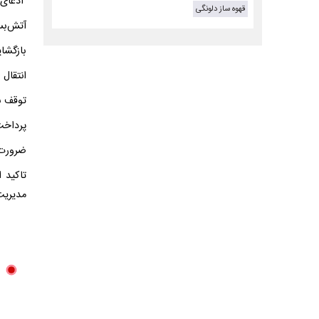
ادعای ا
قهوه ساز دلونگی
آتش‌بس
بازگشا
انتقال 
توقف ب
پرداخت
ضرورت 
تاکید 
مدیریت