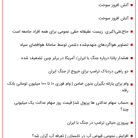
آتش افروز سوخت
آتش افروز سوخت
حاج‌علی‌اکبری: زیست عفیفانه حقی عمومی برای همه افراد جامعه است
تصاویر هواگردهای منهدم‌شده دشمن توسط سامانۀ هوافضای سپاه
هشدار پانتا درباره جنگ با ایران/ آمریکا در برابر چین تضعیف شده
دو راهی دردناک ترامپ برای خروج از جنگ ایران
وام برای یارانه بگیران بدون ضامن | وام فوری ۱۰ تا ۱۰۰ میلیون تومانی بانک
رفاه
حساب سهام عدالتی ها پرپول شد| قیمت روز سهام عدالت یک میلیونی
چند؟
پیروزی خیالی ترامپ در جنگ با ایران
افزایش نجومی قبوض آب در تابستان | تعرفه آب گران شد؟