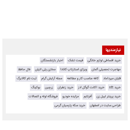
نیازمندیها
خرید اقساطی لوازم خانگی
قیمت تشک
اخبار بازنشستگان
مهاجرت تحصیلی آلمان
ویزای استارتاپ کانادا
مخازن پلی اتیلن
فال حافظ
قلیان میرداماد
کافه مناسب کار و مطالعه
مجله آرایش گرام
ثبت نام کالابرگ
خرید nft
خرید اکانت گوگل ادز
خرید زعفران
زرچین
بوکینگ
خرید پرینتر لیبل زن
آفرتایم
مزایده خودرو
فروشگاه لوله و اتصالات
طراحی سایت در اصفهان
خرید سکه پارسیان گرمی