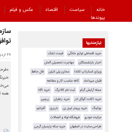
خانه
سیاست
اقتصاد
عکس و فیلم
پیوند‌ها
سازما
تواف
نیازمندیها
خرید اقساطی لوازم خانگی
قیمت تشک
۲۸ اردیبهشت ۱۴۰۵ - ۲۳:۳۳
اخبار بازنشستگان
مهاجرت تحصیلی آلمان
«فرحا
ویزای استارتاپ کانادا
مخازن پلی اتیلن
فال حافظ
خبرنگ
قلیان میرداماد
کافه مناسب کار و مطالعه
می‌خو
مجله آرایش گرام
ثبت نام کالابرگ
خرید nft
همه ا
خرید اکانت گوگل ادز
خرید زعفران
زرچین
بوکینگ
خرید پرینتر لیبل زن
باربری
آفرتایم
مزایده خودرو
فروشگاه لوله و اتصالات
طراحی سایت در اصفهان
خرید سکه پارسیان گرمی