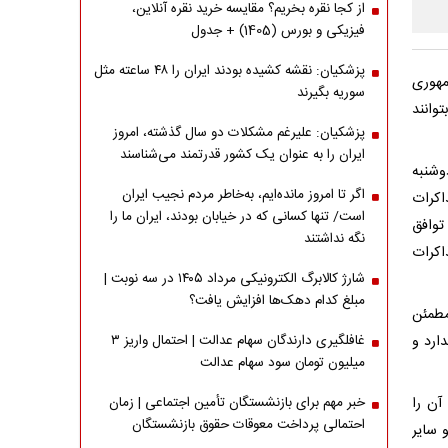
از کجا نقره بخریم؟ مقایسه خرید نقره آنلاین،
فیزیکی و بورس (1405) + جدول
پزشکیان: نقشه کشیده بودند ایران را ۴۸ ساعته مثل
مهوری
سوریه بگیرند
وانند
پزشکیان: علیرغم مشکلات دو سال گذشته، امروز
ایران را به عنوان یک کشور قدرتمند می‌شناسند
وشنبه
اگر تا امروز مانده‌ایم، به‌خاطر مردم نجیب ایران
اکرات
است/ تنها کسانی که در خیابان بودند، ایران ما را
توافق
نگه نداشتند
اکرات
شارژ کالابرگ الکترونیکی مرداد ۱۴۰۵ در سه نوبت |
مبلغ کدام دهک‌ها افزایش یافت؟
مطمئن
ارد و
غافلگیری دارندگان سهام عدالت | احتمال واریز ۳
میلیون تومان سود سهام عدالت
آن را
خبر مهم برای بازنشستگان تأمین اجتماعی | زمان
احتمالی پرداخت معوقات حقوق بازنشستگان
 سایر