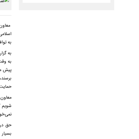
معاون 
اسلامی 
به تواف
به گزا
به وقت
پیش می
برسند،
حمایت 
معاون 
شویم ک
نمی‌خو
حق درب
بسیار 