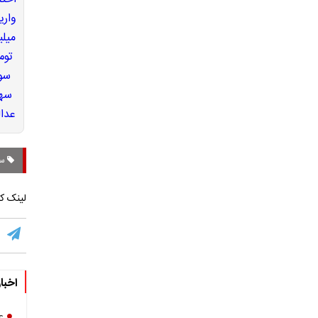
سا
لینک کو
اخبا
ع