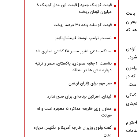
قیمت کوییک جدید | قیمت این مدل کوییک ۸
میلیون تومان ریخت
 باعث
بحران
قیمت گوسفند زنده 30 درصد ریخت
هد که
تمسخر ترامپ توسط فایننشال‌تایمز
آزادی
سنتکام مدعی تغییر مسیر ۴۸ کشتی تجاری شد
شود.
نشست 4 جانبه سعودی، پاکستان، مصر و ترکیه
رامون
درباره تنش ها در منطقه
که در
خبر مهم برای زائران اربعین
است.
 کمکی
فیدان: اسرائیل برنامه‌ای برای صلح ندارد
م‌های
معاون وزیر خارجه: مذاکره نه معجزه است و نه
خیانت
حترام
گفت وگوی وزیران خارجه آمریکا و انگلیس درباره
قامات
ایران