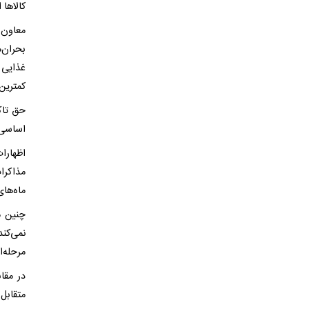
کالاها 
معاون 
بحران‌
غذایی 
کمترین 
حق تاک
اساسی ن
اظهارا
مذاکرا
ماه‌ها
چنین م
نمی‌کن
مرحله‌ا
در مقا
متقابل