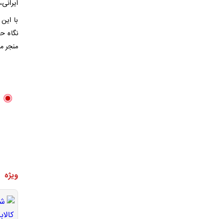
ایرانی
با این
نگاه ح
منجر م
ویژه