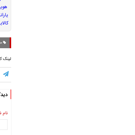
حم
لینک کو
دیدگ
نام ش