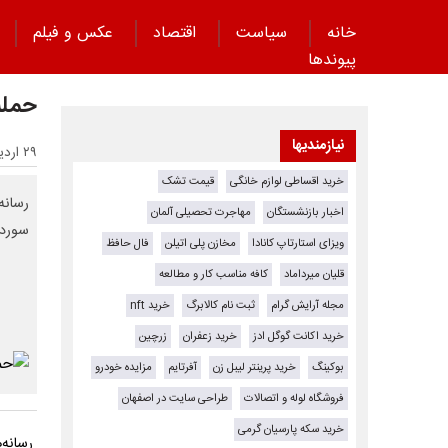
خانه
سیاست
اقتصاد
عکس و فیلم
پیوند‌ها
حمله
نیازمندیها
۲۹ اردیبهشت ۱۴۰۵ - ۰۰:۱۳
خرید اقساطی لوازم خانگی
قیمت تشک
رسانه
اخبار بازنشستگان
مهاجرت تحصیلی آلمان
سوردا
ویزای استارتاپ کانادا
مخازن پلی اتیلن
فال حافظ
قلیان میرداماد
کافه مناسب کار و مطالعه
مجله آرایش گرام
ثبت نام کالابرگ
خرید nft
خرید اکانت گوگل ادز
خرید زعفران
زرچین
بوکینگ
خرید پرینتر لیبل زن
آفرتایم
مزایده خودرو
فروشگاه لوله و اتصالات
طراحی سایت در اصفهان
خرید سکه پارسیان گرمی
رسانه‌