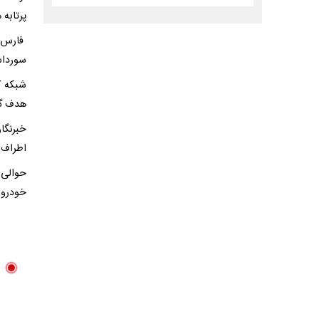
پرتابه 
فارس؛ 
سورداش
هدف گر
خبرنگا
اطراف 
خودرو ب