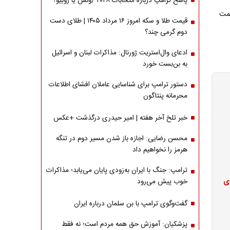
پاسخ ترامپ درباره انتخابات ۲۰۲۸ /ونس یا روبیو؟
افت ۳۰ درصدی قیمت
قیمت طلا و سکه امروز ۱۶ مرداد ۱۴۰۵ | طلای دست
دوم گرمی چند؟
ادعای وال‌استریت ژورنال: مذاکرات لبنان و اسرائیل
به بن‌بست خورد
دستور ترامپ برای شناسایی عاملان افشای اطلاعات
محرمانه پنتاگون
خبر تلخ آخر هفته | امیر حیدری درگذشت +عکس
محسن رضایی: اجازه باز شدن مسیر دوم در تنگه
هرمز را نخواهیم داد
ترامپ: جنگ با ایران به‌زودی پایان می‌یابد؛ مذاکرات
ا با افت ۳۰ درصدی
خوب پیش می‌رود
گفت‌وگوی ترامپ با بن سلمان درباره ایران
پزشکیان: آموزش حق همه مردم است؛ نه فقط