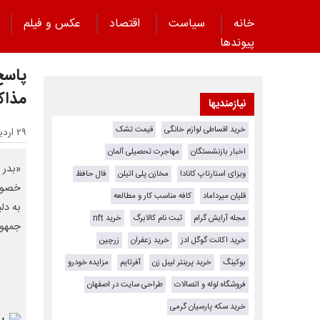
خانه
سیاست
اقتصاد
عکس و فیلم
پیوند‌ها
پاسخ
مذاکر
نیازمندیها
خرید اقساطی لوازم خانگی
قیمت تشک
۲۹ اردیبهشت ۱۴۰۵ - ۲۱:۵۸
اخبار بازنشستگان
مهاجرت تحصیلی آلمان
«بدر 
ویزای استارتاپ کانادا
مخازن پلی اتیلن
فال حافظ
خصوص 
قلیان میرداماد
کافه مناسب کار و مطالعه
به دل
مجله آرایش گرام
ثبت نام کالابرگ
خرید nft
جمهور
خرید اکانت گوگل ادز
خرید زعفران
زرچین
بوکینگ
خرید پرینتر لیبل زن
آفرتایم
مزایده خودرو
فروشگاه لوله و اتصالات
طراحی سایت در اصفهان
خرید سکه پارسیان گرمی