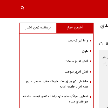
جدی
آخرین اخبار
پربیننده ترین اخبار
و ما ادراک بمب
هیچ
 در
آتش افروز سوخت
ران
آتش افروز سوخت
حاج‌علی‌اکبری: زیست عفیفانه حقی عمومی برای
همه افراد جامعه است
تصاویر هواگردهای منهدم‌شده دشمن توسط سامانۀ
هوافضای سپاه