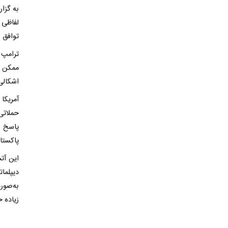
به گزا
لفاظی 
توافق 
ترامپ 
ممکن ا
اشکالی 
حملاتی
پاکستان
دیپلما
به‌صور
زیاده 