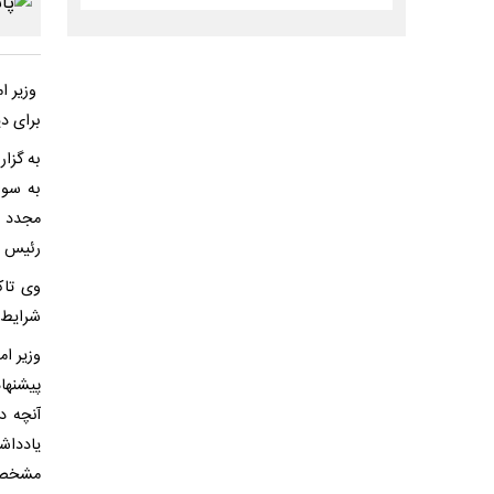
وزیر ا
برای د
به گزا
به سوا
مجدد ب
رئیس ج
وی تاک
شرایط 
وزیر ا
پیشنها
آنچه د
یادداش
مشخص ر