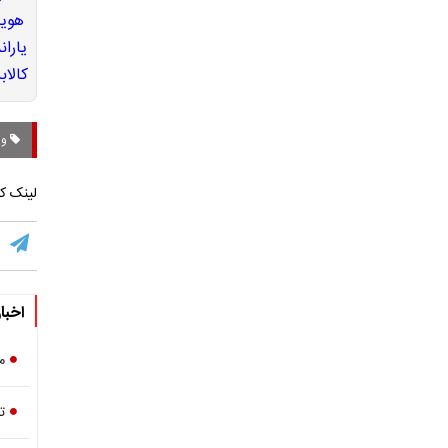
وز
لینک کو
اخبا
م
تاکید 3 