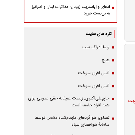
ادعای وال‌استریت ژورنال: مذاکرات لبنان و اسرائیل
به بن‌بست خورد
تازه های سایت
و ما ادراک بمب
هیچ
آتش افروز سوخت
آتش افروز سوخت
حاج‌علی‌اکبری: زیست عفیفانه حقی عمومی برای
ویت
همه افراد جامعه است
تصاویر هواگردهای منهدم‌شده دشمن توسط
سامانۀ هوافضای سپاه