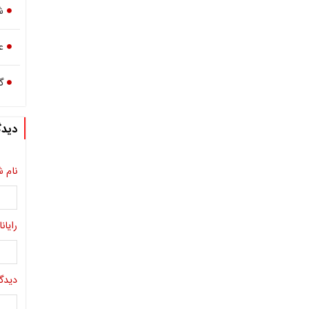
ش
ع
گ
دیدگ
نام ش
رایانا
دیدگا