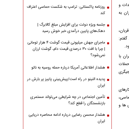
دات و
روزنامه پاکستانی: ترامپ به شکست حماسی اعتراف
ان به
کند
جلسه ویژه دولت برای افزایش مبلغ کالابرگ |
ربان،
دهک‌های پایین درآمدی خبر خوش رسید
گفتم:
ماجرای جهش میلیونی قیمت گوشت ۴ هزار تومانی
د.
| چرا با افت ۳۰ درصدی قیمت دام، گوشت ارزان
نمی‌شود؟
 تهران با
حملات
هشدار اطلاعاتی آمریکا درباره حمله روسیه به ناتو
ا میانجیگری
پدیده النینو در راه است/پیش‌بینی پاییز پر بارش در
ایران
ی راهکارهای
تأمین اجتماعی در چه شرایطی می‌تواند مستمری
ماسی،
بازنشستگان را قطع کند؟
 ها و
هشدار محسن رضایی درباره ادامه محاصره دریایی
ایران