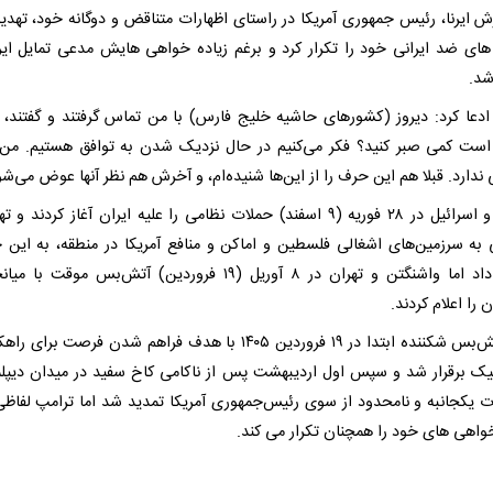
رش ایرنا، رئیس جمهوری آمریکا در راستای اظهارات متناقض و دوگانه خود، تهدی
های ضد ایرانی خود را تکرار کرد و برغم زیاده خواهی هایش مدعی تمایل ایر
شد.
ادعا کرد: دیروز (کشورهای حاشیه خلیج فارس) با من تماس گرفتند و گفتند، ق
ست کمی صبر کنید؟ فکر می‌کنیم در حال نزدیک شدن به توافق هستیم. من 
ندارد. قبلا هم این حرف را از این‌ها شنیده‌ام، و آخرش هم نظر آنها عوض می‌شو
آمریکا و اسرائیل در ۲۸ فوریه (۹ اسفند) حملات نظامی را علیه ایران آغاز کردند و
 به سرزمین‌های اشغالی فلسطین و اماکن و منافع آمریکا در منطقه، به این 
پاسخ داد اما واشنگتن و تهران در ۸ آوریل (۱۹ فروردین) آتش‌بس موقت ب
 را اعلام کردند.
این آتش‌بس شکننده ابتدا در ۱۹ فروردین ۱۴۰۵ با هدف فراهم شدن فرصت برا
تیک برقرار شد و سپس اول اردیبهشت پس از ناکامی کاخ سفید در میدان دیپل
ت یکجانبه و نامحدود از سوی رئیس‌جمهوری آمریکا تمدید شد اما ترامپ لفاظی
خواهی های خود را همچنان تکرار می کند.