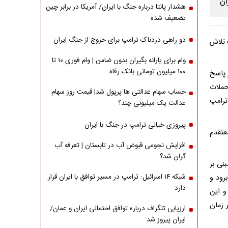
هشدار پانتا درباره جنگ با ایران/ آمریکا در برابر چین
تضعیف شده
دو راهی دردناک ترامپ برای خروج از جنگ ایران
 تلاش
وام برای یارانه بگیران بدون ضامن | وام فوری ۱۰ تا
۱۰۰ میلیون تومانی بانک رفاه
 پاسخ
حملات
حساب سهام عدالتی ها پرپول شد| قیمت روز سهام
ترامپ
عدالت یک میلیونی چند؟
پیروزی خیالی ترامپ در جنگ با ایران
عتقدم
افزایش نجومی قبوض آب در تابستان | تعرفه آب
گران شد؟
نی بر
شبکه ۱۴ اسرائیل: ترامپ در مسیر توافق با ایران قرار
رود و
دارد
 این
 زمان
ارزیابی تلگراف درباره توافق احتمالی ایران و عمان/
ایران پیروز شد