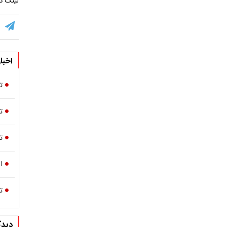
لینک کو
اخبا
ت
ت
ت
ا
ت
دیدگ