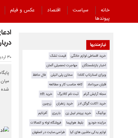
خانه
سیاست
اقتصاد
عکس و فیلم
پیوند‌ها
ادعا
دربار
نیازمندیها
خرید اقساطی لوازم خانگی
قیمت تشک
۳۰ اردیبهشت ۱۴۰۵ - ۲۲:۱۰
اخبار بازنشستگان
مهاجرت تحصیلی آلمان
پایگا
ویزای استارتاپ کانادا
مخازن پلی اتیلن
فال حافظ
میان د
قلیان میرداماد
کافه مناسب کار و مطالعه
شده 
مجله آرایش گرام
ثبت نام کالابرگ
خرید nft
خرید اکانت گوگل ادز
خرید زعفران
زرچین
بوکینگ
خرید پرینتر لیبل زن
باربری
آفرتایم
مزایده خودرو
بلیط هواپیما
فروشگاه لوله و اتصالات
لوازم یدکی ماشین های کیا
طراحی سایت در اصفهان