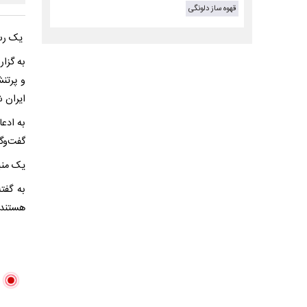
قهوه ساز دلونگی
یک رسان
به گزا
و پرتنش
ایران 
به ادعا
گفت‌وگ
یک منب
به گفت
هستند ک