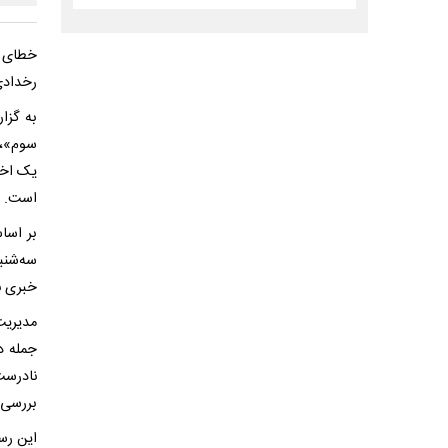
خطای س
رخدادی
به گزا
سوم»، ب
یک اخت
است.
بر اسا
سه‌شنب
خبری ن
مدیریت
جمله د
نادرست
بررسی 
این رس