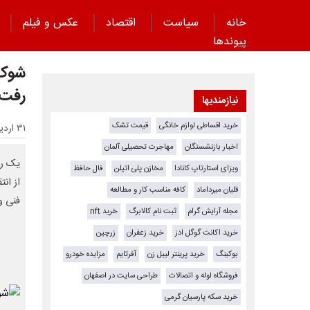
خانه
سیاست
اقتصاد
عکس و فیلم
پیوند‌ها
شوک 
رفت
نیازمندیها
خرید اقساطی لوازم خانگی
قیمت تشک
۳۱ اردیبهشت ۱۴۰۵ - ۰۸:۳۰
اخبار بازنشستگان
مهاجرت تحصیلی آلمان
یک را
ویزای استارتاپ کانادا
مخازن پلی اتیلن
فال حافظ
از ان
قلیان میرداماد
کافه مناسب کار و مطالعه
فنی و
مجله آرایش گرام
ثبت نام کالابرگ
خرید nft
خرید اکانت گوگل ادز
خرید زعفران
زرچین
بوکینگ
خرید پرینتر لیبل زن
آفرتایم
مزایده خودرو
فروشگاه لوله و اتصالات
طراحی سایت در اصفهان
خرید سکه پارسیان گرمی