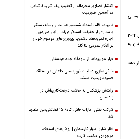
انتشار تصاویر محرمانه از تعقیب یک شیء ناشناس
در آسمان خاورمیانه
 رسمی
قالیباف: قلم، امتداد شمشیر عدالت و رسانه، سنگر
پاسداری از حقیقت است/ فرزندان این سرزمین
چارلز سوم که از سال ۲۰۲۲ و پس از درگذشت الیزابت دوم به پادشاهی رسیده، در سال ۲۰۲۴
اجازه نمی‌دهند دشمن، پیروزی‌های موهوم خود را
نان به
بر افکار عمومی بنا کند
فرار هواپیماها از فرودگاه جده عربستان
ز دهه
خنثی‌سازی عملیات تروریستی داعش در منطقه
«سیده زینب» دمشق
واکنش پزشکیان به حاشیه درخت‌کاری‌اش در
پاکستان
شرکت نفتی امارات فاش کرد/ ۱۵ نفتکش‌مان منفجر
شد
آغاز شارژ اعتبار کارمندان | روش‌های استعلام
موجودی حکمت کارت