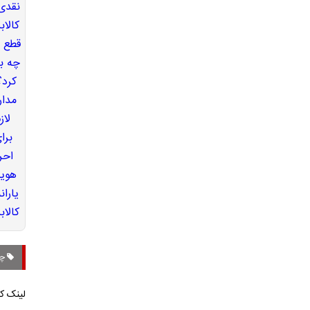
چا
لینک کو