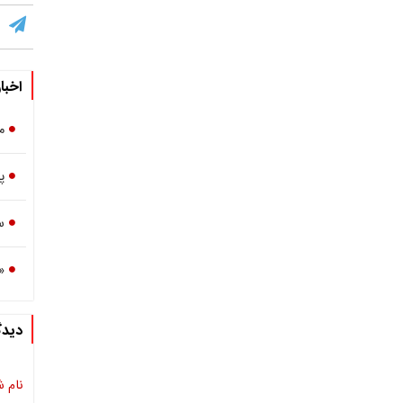
اخبا
م
پ
س
«
دیدگ
نام ش