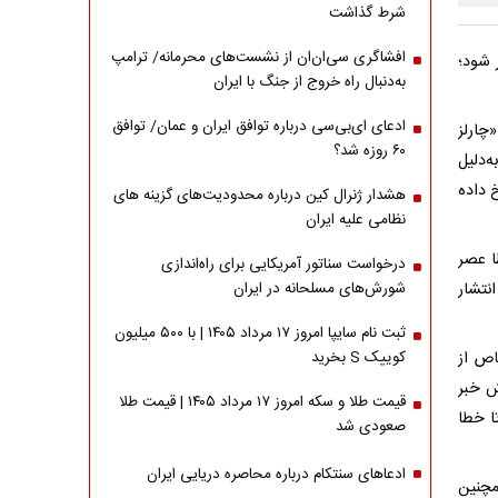
شرط گذاشت
افشاگری سی‌ان‌ان از نشست‌های محرمانه/ ترامپ
 شود؛
به‌دنبال راه خروج از جنگ با ایران
ادعای ای‌بی‌سی درباره توافق ایران و عمان/ توافق
چارلز
۶۰ روزه شد؟
‌دلیل
 داده
هشدار ژنرال کین درباره محدودیت‌های گزینه های
نظامی علیه ایران
ا عصر
درخواست سناتور آمریکایی برای راه‌اندازی
نتشار
شورش‌های مسلحانه در ایران
ثبت نام سایپا امروز ۱۷ مرداد ۱۴۰۵ | با ۵۰۰ میلیون
اص از
کوییک S بخرید
ش خبر
قیمت طلا و سکه امروز ۱۷ مرداد ۱۴۰۵ | قیمت طلا
ا خطا
صعودی شد
ادعاهای سنتکام درباره محاصره دریایی ایران
مچنین