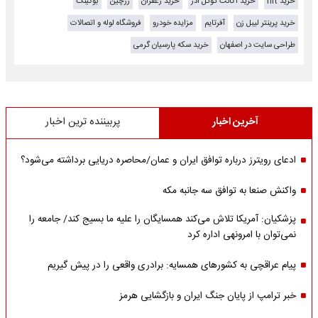
خرید nft
خرید اکانت گوگل ادز
خرید زعفران
زرچین
بوکینگ
خرید پرینتر لیبل زن
آفرتایم
مزایده خودرو
فروشگاه لوله و اتصالات
طراحی سایت در اصفهان
خرید سکه پارسیان گرمی
آخرین اخبار
پربیننده ترین اخبار
ادعای رویترز درباره توافق ایران و عمان/محاصره دریایی برداشته می‌شود؟
واکنش صنعا به توافق سه جانبه مکه
پزشکیان: آمریکا تلاش می‌کند همسایگان را علیه ما بسیج کند/ جامعه را
نمی‌توان با امرونهی اداره کرد
پیام عراقچی به کشورهای همسایه: برادری واقعی را در پیش گیریم
خبر ترامپ از پایان جنگ ایران و بازگشایی هرمز