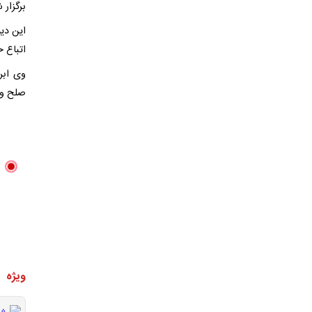
برگزار
این دیپ
اتباع خ
وی ابر
صلح و 
ویژه