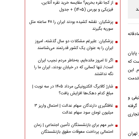
از کجا نقره بخریم؟ مقایسه خرید نقره آنلاین،
فیزیکی و بورس (1405) + جدول
پزشکیان: نقشه کشیده بودند ایران را ۴۸ ساعته مثل
سوریه بگیرند
دقانه
پزشکیان: علیرغم مشکلات دو سال گذشته، امروز
ایران را به عنوان یک کشور قدرتمند می‌شناسند
 پایان
اگر تا امروز مانده‌ایم، به‌خاطر مردم نجیب ایران
ست که
است/ تنها کسانی که در خیابان بودند، ایران ما را
. این
نگه نداشتند
 خدمت
شارژ کالابرگ الکترونیکی مرداد ۱۴۰۵ در سه نوبت |
مبلغ کدام دهک‌ها افزایش یافت؟
یفی و
گرفته
غافلگیری دارندگان سهام عدالت | احتمال واریز ۳
میلیون تومان سود سهام عدالت
تجاری
خبر مهم برای بازنشستگان تأمین اجتماعی | زمان
احتمالی پرداخت معوقات حقوق بازنشستگان
تهران