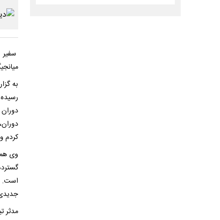
سفیر پ
میانجیگ
به گزار
رسیده 
دوران 
دوران،
کردم و 
وی همچ
گسترده
است. ه
جدیدی 
مدثر تی