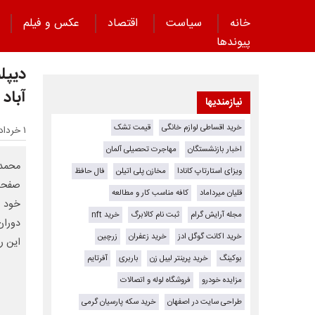
خانه
سیاست
اقتصاد
عکس و فیلم
پیوند‌ها
دیپل
آباد 
نیازمندیها
خرید اقساطی لوازم خانگی
قیمت تشک
۱ خرداد ۱۴۰۵ - ۰۹:۲۰
اخبار بازنشستگان
مهاجرت تحصیلی آلمان
محمد 
ویزای استارتاپ کانادا
مخازن پلی اتیلن
فال حافظ
صفحه 
قلیان میرداماد
کافه مناسب کار و مطالعه
خود ب
مجله آرایش گرام
ثبت نام کالابرگ
خرید nft
دوران
خرید اکانت گوگل ادز
خرید زعفران
زرچین
این ر
بوکینگ
خرید پرینتر لیبل زن
باربری
آفرتایم
مزایده خودرو
فروشگاه لوله و اتصالات
طراحی سایت در اصفهان
خرید سکه پارسیان گرمی