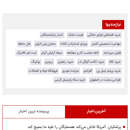
نیازمندیها
خرید اقساطی لوازم خانگی
قیمت تشک
اخبار بازنشستگان
مهاجرت تحصیلی آلمان
ویزای استارتاپ کانادا
مخازن پلی اتیلن
فال حافظ
قلیان میرداماد
کافه مناسب کار و مطالعه
مجله آرایش گرام
ثبت نام کالابرگ
خرید nft
خرید اکانت گوگل ادز
خرید زعفران
زرچین
بوکینگ
خرید پرینتر لیبل زن
آفرتایم
مزایده خودرو
فروشگاه لوله و اتصالات
طراحی سایت در اصفهان
خرید سکه پارسیان گرمی
آخرین اخبار
پربیننده ترین اخبار
پزشکیان: آمریکا تلاش می‌کند همسایگان را علیه ما بسیج کند