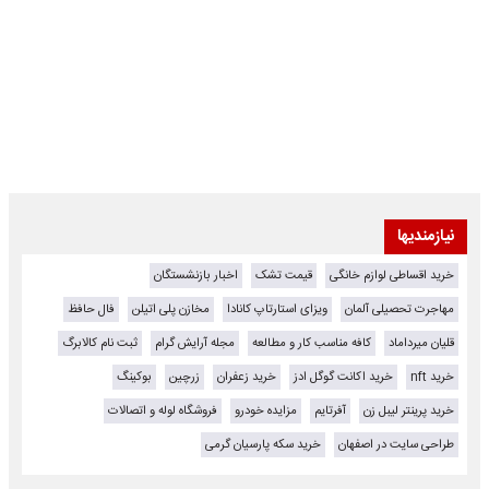
نیازمندیها
خرید اقساطی لوازم خانگی
قیمت تشک
اخبار بازنشستگان
مهاجرت تحصیلی آلمان
ویزای استارتاپ کانادا
مخازن پلی اتیلن
فال حافظ
قلیان میرداماد
کافه مناسب کار و مطالعه
مجله آرایش گرام
ثبت نام کالابرگ
خرید nft
خرید اکانت گوگل ادز
خرید زعفران
زرچین
بوکینگ
خرید پرینتر لیبل زن
آفرتایم
مزایده خودرو
فروشگاه لوله و اتصالات
طراحی سایت در اصفهان
خرید سکه پارسیان گرمی