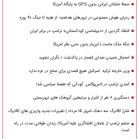
حملۀ خلبانان ایرانی بدون GPS به پایگاه آمریکا
ردپای هوش مصنوعی در ترورهای هدفمند؛ از هنیه تا جنگ ۴۰ روزه
انتقاد گاردین از «دیپلماسی کودکستانی» ترامپ در برابر ایران
تنگه ملک ماست | این‌بار بدون حتی نظر امریکا
احتمال شنیدن صدای انفجار در پاکدشت / نگران نشوید
وزیر خارجه ترکیه: اسرائیل هیچ قصدی برای صلح در غزه ندارد
کمدی ترامپ در لاس‌وگاس: کودکی که طعمۀ سیاسی شد!
دستگیری ۸ نفر از اشرار و مرتبطین گروهک های تروریستی
شارژ کالابرگ سه دهک امروز ۱۵ مرداد | تغییرات جدید واریزی های کالابرگ
خشم ترامپ از عاملان افشاگری‌ علیه آمریکا/ زندان طولانی مدت در راه
است