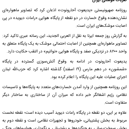
ضربات موشکی ایران
روزنامه صهیونیستی «یدیعوت آحارونوت» اذعان کرد که تصاویر ماهواره‌ای
نشان‌دهنده وقوع خسارت در دو نقطه از پایگاه هوایی «رامات دیوید» در پی
اصابت موشک‌های ایران است.
به گزارش روز جمعه ایرنا به نقل از العربی الجدید، این رسانه عبری تاکید کرد:
تصاویر ماهواره‌ای همچنین از اصابت احتمالی موشک به یک پایگاه متعلق به
واحد ۸۲۰۰ در نزدیکی صفد و پایگاه هوایی «نواتیم» در النقب حکایت دارد.
یدیعوت آحارونوت در ادامه به وقوع آتش‌سوزی گسترده در پایگاه
«شمشون» در دهم مارس (۱۹ اسفند) گذشته اشاره کرد که حزب‌الله لبنان
اجرای عملیات علیه این پایگاه را اعلام کرده بود.
این روزنامه همچنین از وارد آمدن خسارت‌های متعدد به پایگاه‌ها و تاسیسات
نظامی رژیم اشغالگر خبر داده که میزان آن از ساختاری به ساختار دیگر
متفاوت است.
علاوه بر این، دو نقطه در پایگاه رامات دیوید آسیب دیده است؛ نقطه نخست
مربوط به بخش پشتیبانی، خودروها و تجهیزات نظامی است و نقطه دوم به
بخش سوخت‌رسانی به جنگنده‌ها و پشتیبانی و نگهداری هواپیماهای جنگی