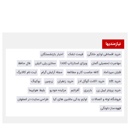
نیازمندیها
خرید اقساطی لوازم خانگی
قیمت تشک
اخبار بازنشستگان
مهاجرت تحصیلی آلمان
ویزای استارتاپ کانادا
مخازن پلی اتیلن
فال حافظ
قلیان میرداماد
کافه مناسب کار و مطالعه
مجله آرایش گرام
ثبت نام کالابرگ
خرید nft
خرید اکانت گوگل ادز
خرید زعفران
زرچین
بوکینگ
خرید پرینتر لیبل زن
باربری
آفرتایم
مزایده خودرو
بلیط هواپیما
فروشگاه لوله و اتصالات
لوازم یدکی ماشین های کیا
طراحی سایت در اصفهان
قهوه ساز دلونگی