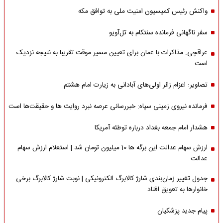
واکنش رئیس کمیسیون امنیت ملی به توافق مکه
سفر ناگهانی فرمانده سنتکام به تل‌آویو
عراقچی: مذاکرات با عمان برای تعیین مسیر موقت تقریبا به نتیجه نزدیک
است
تصاویر: اعزام زائر اولی‌های آبادانی به زیارت امام هشتم
فرمانده نیروی زمینی سپاه: خبررسانی عرصه نبرد روایت ها و حقیقت‌ها است
هشدار امام جمعه بغداد درباره توطئه آمریکا
ارزش سهام عدالت این برگه ها 10 میلیون تومان شد | استعلام ارزش سهام
عدالت
جدول تغییر زمان‌بندی شارژ کالابرگ الکترونیکی | نوبت شارژ کالابرگ برخی
خانوارها به تعویق افتاد
پیام جدید پزشکیان