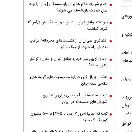
اعلام شرایط خانم ها برای بازنشستگی | زنان با چند
سال خدمت بازنشسته می شوند؟
ورهای
جزئیات توافق ایران و عمان درباره تنگه هرمز/آمریکا
شرط گذاشت
رکیه و
افشاگری سی‌ان‌ان از نشست‌های محرمانه/ ترامپ
به‌دنبال راه خروج از جنگ با ایران
اعلام
ادعای ای‌بی‌سی درباره توافق ایران و عمان/ توافق
ورهای
۶۰ روزه شد؟
هشدار ژنرال کین درباره محدودیت‌های گزینه های
 است و گفت امروز برای
نظامی علیه ایران
درخواست سناتور آمریکایی برای راه‌اندازی
وز با
شورش‌های مسلحانه در ایران
تهران
نه.
ثبت نام سایپا امروز ۱۷ مرداد ۱۴۰۵ | با ۵۰۰ میلیون
کوییک S بخرید
توافق