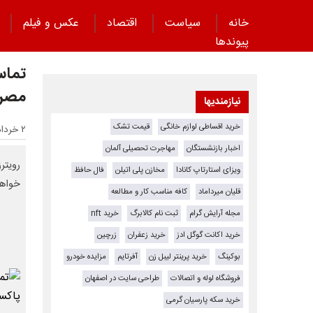
خانه
سیاست
اقتصاد
عکس و فیلم
پیوند‌ها
تماس
مصر،
نیازمندیها
خرید اقساطی لوازم خانگی
قیمت تشک
۲ خرداد ۱۴۰۵ - ۲۰:۳۰
اخبار بازنشستگان
مهاجرت تحصیلی آلمان
رویتر
ویزای استارتاپ کانادا
مخازن پلی اتیلن
فال حافظ
خواه
قلیان میرداماد
کافه مناسب کار و مطالعه
مجله آرایش گرام
ثبت نام کالابرگ
خرید nft
خرید اکانت گوگل ادز
خرید زعفران
زرچین
بوکینگ
خرید پرینتر لیبل زن
آفرتایم
مزایده خودرو
فروشگاه لوله و اتصالات
طراحی سایت در اصفهان
خرید سکه پارسیان گرمی