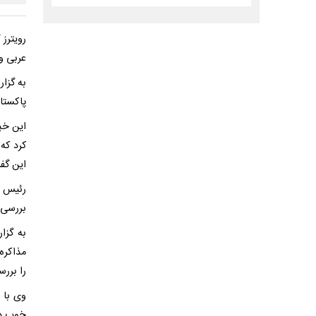
رویترز
عربی و
به گزار
پاکستا
این خب
کرد که
این گف
بررسی آ
به گزا
مذاکره‌
را بررس
وی با 
خوب دست 