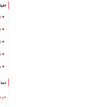
اخبا
ت
ت
ت
ت
س
دیدگ
نام ش