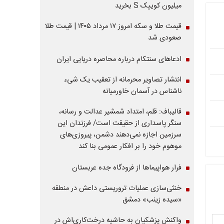
میلیون کوییک S بخرید
قیمت طلا و سکه امروز ۱۷ مرداد ۱۴۰۵ | قیمت طلا
صعودی شد
ادعاهای سنتکام درباره محاصره دریایی ایران
انتشار تصاویر محرمانه از تعقیب یک شیء
ناشناس در آسمان خاورمیانه
قالیباف: قلم، امتداد شمشیر عدالت و رسانه،
سنگر پاسداری از حقیقت است/ فرزندان این
سرزمین اجازه نمی‌دهند دشمن، پیروزی‌های
موهوم خود را بر افکار عمومی بنا کند
فرار هواپیماها از فرودگاه جده عربستان
خنثی‌سازی عملیات تروریستی داعش در منطقه
«سیده زینب» دمشق
واکنش پزشکیان به حاشیه درخت‌کاری‌اش در