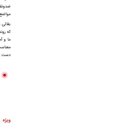
ضدونقی
مواضع 
بقائی 
که روند
ما و آ
معناست 
دست یا
ویژه