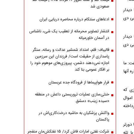
قیمت طلا و سکه امروز ۱۷ مرداد ۱۴۰۵ | قیمت طلا
صعودی شد
دیدار
جی دی
ادعاهای سنتکام درباره محاصره دریایی ایران
انتشار تصاویر محرمانه از تعقیب یک شیء ناشناس
دیدار
در آسمان خاورمیانه
جی دی
قالیباف: قلم، امتداد شمشیر عدالت و رسانه، سنگر
پاسداری از حقیقت است/ فرزندان این سرزمین
ت: ما
اجازه نمی‌دهند دشمن، پیروزی‌های موهوم خود را
بر افکار عمومی بنا کند
 آنها
فرار هواپیماها از فرودگاه جده عربستان
زی که
خنثی‌سازی عملیات تروریستی داعش در منطقه
اموال
«سیده زینب» دمشق
داخته
واکنش پزشکیان به حاشیه درخت‌کاری‌اش در
پاکستان
 دورتر
شرکت نفتی امارات فاش کرد/ ۱۵ نفتکش‌مان منفجر
ا تله