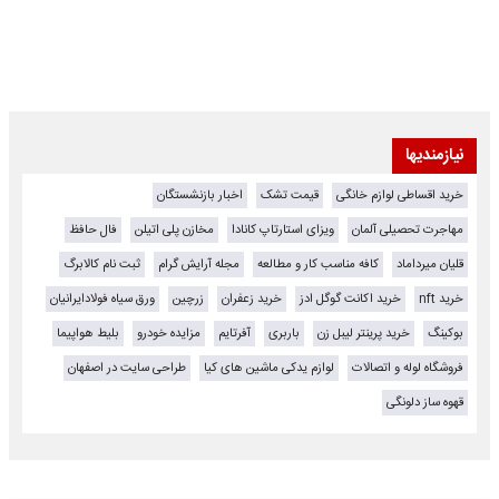
نیازمندیها
خرید اقساطی لوازم خانگی
قیمت تشک
اخبار بازنشستگان
مهاجرت تحصیلی آلمان
ویزای استارتاپ کانادا
مخازن پلی اتیلن
فال حافظ
قلیان میرداماد
کافه مناسب کار و مطالعه
مجله آرایش گرام
ثبت نام کالابرگ
خرید nft
خرید اکانت گوگل ادز
خرید زعفران
زرچین
ورق سیاه فولادایرانیان
بوکینگ
خرید پرینتر لیبل زن
باربری
آفرتایم
مزایده خودرو
بلیط هواپیما
فروشگاه لوله و اتصالات
لوازم یدکی ماشین های کیا
طراحی سایت در اصفهان
قهوه ساز دلونگی