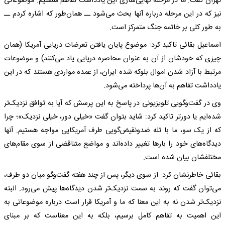
تهران گفت: ما در مرحله نهایی‌سازی این یادداشت تفاهم هستیم. موضوعاتی
نیز که در این مرحله درباره آنها بحث می‌شود ــ همان‌طور که اشاره کردم ــ
به طور کلی بر خاتمه جنگ متمرکز است.
اسماعیل بقائی تاکید کرد: موضوع پایان یافتن تعرضات دریایی آمریکا (همان
چیزی که خودشان از آن به عنوان محاصره دریایی یاد می‌کنند) و موضوعات
مرتبط با آزاد شدن اموال بلوکه شده ایران، از عمده مواردی هستند که در این
یادداشت تفاهم به آن‌ها پرداخته می‌شود.
وی در گفت‌وگویی تلویزیونی در پاسخ به این پرسش که آیا به توافق نزدیک‌تر
شده‌ایم یا دورتر تاکید کرد: شاید بتوان گفت «خیلی دور، خیلی نزدیک»؛ چرا
که از یک سو، ما با تله ضدونقیض‌گویی طرف آمریکایی مواجه هستیم. آنها
دیدگاه‌های خود را بارها تغییر داده‌اند و مواضع متناقضی از سوی مقام‌های
مختلفشان بیان شده است.
بقائی خاطرنشان کرد: از سوی دیگر، پس از چند هفته گفت‌وگو میان دو طرف،
می‌توان گفت که روند به سمت نزدیک‌تر شدن دیدگاه‌ها پیش می‌رود. البته
نزدیک‌تر شدن نه به این معنا که ما و آمریکا قرار است درباره موضوعاتی به
این اهمیت به تفاهم کامل برسیم، بلکه به این معناست که بر مبنای