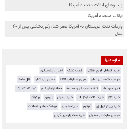
نیازمندیها
خرید اقساطی لوازم خانگی
قیمت تشک
اخبار بازنشستگان
مهاجرت تحصیلی آلمان
ویزای استارتاپ کانادا
مخازن پلی اتیلن
فال حافظ
قلیان میرداماد
کافه مناسب کار و مطالعه
مجله آرایش گرام
ثبت نام کالابرگ
خرید nft
خرید اکانت گوگل ادز
خرید زعفران
زرچین
بوکینگ
خرید پرینتر لیبل زن
آفرتایم
مزایده خودرو
فروشگاه لوله و اتصالات
طراحی سایت در اصفهان
خرید سکه پارسیان گرمی