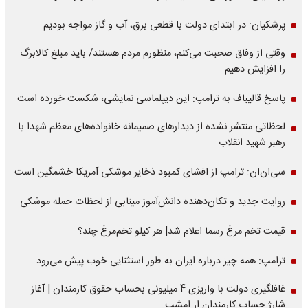
پزشکیان: در ابتدای دولت با قطعی برق، آب و گاز مواجه بودیم
وقتی از وفاق صحبت می‌کنم، منظورم مردم هستند/ باید مبلغ کالابرگ
را افزایش دهیم
پاسخ قالیباف به ترامپ: این دیپلماسی نمایشی، شکست خورده است
لحظاتی منتشر نشده از دیدارهای صمیمانه خانواده‌های معظم شهدا با
رهبر شهید انقلاب
سی‌ان‌ان: ترامپ از افشای کمبود ذخایر موشکی آمریکا خشمگین است
روایت جدید و تکان‌دهنده دانش‌آموز مینابی از لحظات حمله موشکی
قیمت تخم مرغ رسما اعلام شد| هر کیلو تخم‌مرغ چند؟
ترامپ: همه چیز درباره ایران به طور استثنایی خوب پیش می‌رود
غافلگیری دولت با واریزی 4 میلیونی بحساب حقوق کارمندان | آغاز
شارژ حساب کارمندان از امشب