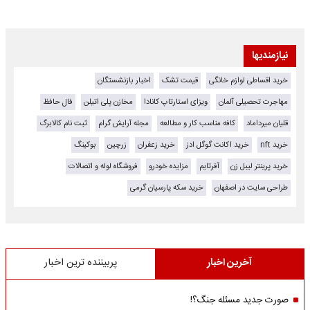
نیازمندیها
خرید اقساطی لوازم خانگی
قیمت تشک
اخبار بازنشستگان
مهاجرت تحصیلی آلمان
ویزای استارتاپ کانادا
مخازن پلی اتیلن
فال حافظ
قلیان میرداماد
کافه مناسب کار و مطالعه
مجله آرایش گرام
ثبت نام کالابرگ
خرید nft
خرید اکانت گوگل ادز
خرید زعفران
زرچین
بوکینگ
خرید پرینتر لیبل زن
آفرتایم
مزایده خودرو
فروشگاه لوله و اتصالات
طراحی سایت در اصفهان
خرید سکه پارسیان گرمی
آخرین اخبار
پربیننده ترین اخبار
صورت جدید مسئله جنگ؟!