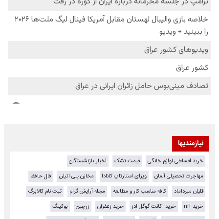
نیازمندیها
خرید اقساطی لوازم خانگی
قیمت تشک
اخبار بازنشستگان
مهاجرت تحصیلی آلمان
ویزای استارتاپ کانادا
مخازن پلی اتیلن
فال حافظ
قلیان میرداماد
کافه مناسب کار و مطالعه
مجله آرایش گرام
ثبت نام کالابرگ
خرید nft
خرید اکانت گوگل ادز
خرید زعفران
زرچین
بوکینگ