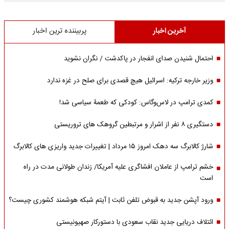
آخرین اخبار
پربیننده ترین اخبار
احتمال شنیدن صدای انفجار در پاکدشت / نگران نشوید
وزیر خارجه ترکیه: اسرائیل هیچ قصدی برای صلح در غزه ندارد
کمدی ترامپ در لاس‌وگاس: کودکی که طعمۀ سیاسی شد!
دستگیری ۸ نفر از اشرار و مرتبطین گروهک های تروریستی
شارژ کالابرگ سه دهک امروز ۱۵ مرداد | تغییرات جدید واریزی های کالابرگ
خشم ترامپ از عاملان افشاگری‌ علیه آمریکا/ زندان طولانی مدت در راه
است
ورود آپشن جدید به قبوض تلفن ثابت | آیتم شبکه هوشمند کشوری چیست؟
ائتلاف دریایی جدید نقاب سعودی با دستورکار صهیونیستی