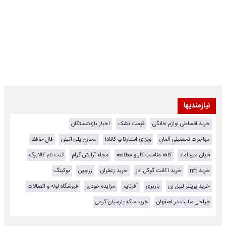
نیازمندیها
خرید اقساطی لوازم خانگی
قیمت تشک
اخبار بازنشستگان
مهاجرت تحصیلی آلمان
ویزای استارتاپ کانادا
مخازن پلی اتیلن
فال حافظ
قلیان میرداماد
کافه مناسب کار و مطالعه
مجله آرایش گرام
ثبت نام کالابرگ
خرید nft
خرید اکانت گوگل ادز
خرید زعفران
زرچین
بوکینگ
خرید پرینتر لیبل زن
باربری
آفرتایم
مزایده خودرو
فروشگاه لوله و اتصالات
طراحی سایت در اصفهان
خرید سکه پارسیان گرمی