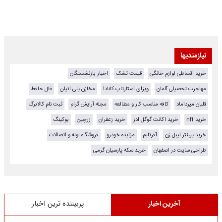
نیازمندیها
خرید اقساطی لوازم خانگی
قیمت تشک
اخبار بازنشستگان
مهاجرت تحصیلی آلمان
ویزای استارتاپ کانادا
مخازن پلی اتیلن
فال حافظ
قلیان میرداماد
کافه مناسب کار و مطالعه
مجله آرایش گرام
ثبت نام کالابرگ
خرید nft
خرید اکانت گوگل ادز
خرید زعفران
زرچین
بوکینگ
خرید پرینتر لیبل زن
آفرتایم
مزایده خودرو
فروشگاه لوله و اتصالات
طراحی سایت در اصفهان
خرید سکه پارسیان گرمی
آخرین اخبار
پربیننده ترین اخبار