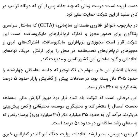
دست آورده است؛ درست زمانی که چند هفته پس از آن که دونالد ترامپ در
کاخ سفید از این شرکت حمایت علنی کرد.
در چارچوب «توافق فناوری هسته‌ای سازمانی» (CETA) که ساختار سراسری
پنتاگون برای صدور مجوز و تدارک نرم‌افزارهای مایکروسافت است، این
شرکت قرار است مجوزهای نرم‌افزاری مایکروسافت، اشتراک‌های ابری و
مجوزهای نرم‌افزارهای نصب‌شده در محل را برای ارتش امریکا، نهادهای
اطلاعاتی و گارد ساحلی این کشور تامین و مدیریت کند.
به‌دنبال انتشار این خبر، سهام دل تکنالوجیز که جلسه معاملاتی چهارشنبه را
حدود 305 دلار بسته بود، در معاملات پیش از گشایش بازار حدود 5 درصد
رشد کرد و به 320 دلار رسید.
این درحالی است که شرکت یاد شده قرار بود دیروز گزارش مالی سه‌ماهه
نخست امسال را منتشر کند و تحلیلگران موسسه تحقیقاتی زاکس پیش‌بینی
می‌کردند درآمد آن به حدود 35 میلیارد دلار (30 میلیارد یورو) برسد؛ رقمی که
به معنای رشد سالانه‌ای در حدود 50 درصد است.
کیرستن دیویس، مدیر ارشد اطلاعات وزارت جنگ آمریکا، در کنفرانس خبری