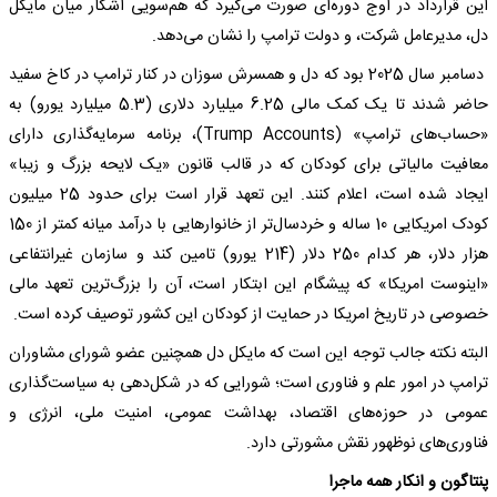
این قرارداد در اوج دوره‌ای صورت می‌گیرد که هم‌سویی آشکار میان مایکل
دل، مدیرعامل شرکت، و دولت ترامپ را نشان می‌دهد.
دسامبر سال 2025 بود که دل و همسرش سوزان در کنار ترامپ در کاخ سفید
حاضر شدند تا یک کمک مالی 6.25 میلیارد دلاری (5.3 میلیارد یورو) به
«حساب‌های ترامپ» (Trump Accounts)، برنامه سرمایه‌گذاری دارای
معافیت مالیاتی برای کودکان که در قالب قانون «یک لایحه بزرگ و زیبا»
ایجاد شده است، اعلام کنند. این تعهد قرار است برای حدود 25 میلیون
کودک امریکایی 10 ساله و خردسال‌تر از خانوارهایی با درآمد میانه کمتر از 150
هزار دلار، هر کدام 250 دلار (214 یورو) تامین کند و سازمان غیرانتفاعی
«اینوست امریکا» که پیشگام این ابتکار است، آن را بزرگ‌ترین تعهد مالی
خصوصی در تاریخ امریکا در حمایت از کودکان این کشور توصیف کرده است.
البته نکته جالب توجه این است که مایکل دل همچنین عضو شورای مشاوران
ترامپ در امور علم و فناوری است؛ شورایی که در شکل‌دهی به سیاست‌گذاری
عمومی در حوزه‌های اقتصاد، بهداشت عمومی، امنیت ملی، انرژی و
فناوری‌های نوظهور نقش مشورتی دارد.
پنتاگون و انکار همه ماجرا