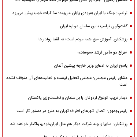
محسن رضایی: اجازه باز شدن مسیر دوم در تنگه هرمز را نخواهیم داد
ترامپ: جنگ با ایران به‌زودی پایان می‌یابد؛ مذاکرات خوب پیش می‌رود
گفت‌وگوی ترامپ با بن سلمان درباره ایران
پزشکیان: آموزش حق همه مردم است؛ نه فقط پولدارها
اخراج دو مأمور ارشد «موساد»؛
پاسخ ایران به ادعای وزیر خارجه پیشین آلمان
مشاور رئیس مجلس: مجلس تعطیل نیست و فعالیت‌های آن متوقف نشده
است
دیدار قریب الوقوع اردوغان با بن‌سلمان و نخست‌وزیر پاکستان
رئیس‌جمهور: اتصال شهرهای اطراف تهران به مترو در دستور کار است
پزشکیان: سایپا و چند شرکت دیگر هم مثل ایران‌خودرو واگذار خواهند شد