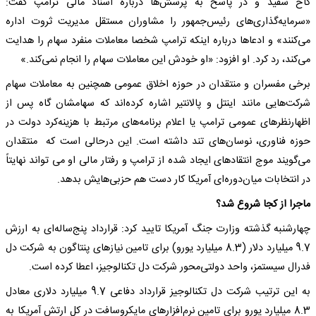
کاخ سفید و در پاسخ به پرسش‌ها درباره اسناد مالی ترامپ گفت:
«سرمایه‌گذاری‌های رئیس‌جمهور را مشاوران مستقل مدیریت ثروت اداره
می‌کنند» و ادعاها درباره اینکه ترامپ شخصا معاملات منفرد سهام را هدایت
می‌کند، رد کرد. او افزود: «او خودش این معاملات سهام را انجام نمی‌کند.»
برخی مفسران و منتقدان در حوزه اخلاق عمومی همچنین به معاملات سهام
شرکت‌هایی مانند اینتل و پالانتیر اشاره کرده‌اند که سهامشان گاه پس از
اظهارنظرهای عمومی ترامپ یا اعلام برنامه‌های مرتبط با هزینه‌کرد دولت در
حوزه فناوری، نوسان‌های تند داشته است. این درحالی است که منتقدان
می‌گویند موج انتقاد‌های ایجاد شده از ترامپ و رفتار مالی او می تواند نهایتاً
در انتخابات میان‌دوره‌ای آمریکا کار دست هم حزبی‌هایش بدهد.
ماجرا از کجا شروع شد؟
چهارشنبه گذشته وزارت جنگ آمریکا تایید کرد: قرارداد پنج‌ساله‌ای به ارزش
9.7 میلیارد دلار (8.3 میلیارد یورو) برای تامین نیازهای پنتاگون به شرکت دل
فدرال سیستمز، واحد دولتی‌محور شرکت دل تکنالوجیز، اعطا کرده است.
به این ترتیب شرکت دل تکنالوجیز قرارداد دفاعی 9.7 میلیارد دلاری معادل
8.3 میلیارد یورو برای تامین نرم‌افزارهای مایکروسافت در کل ارتش آمریکا به