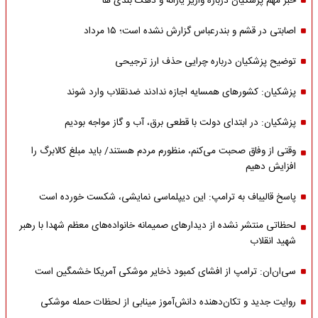
خبر مهم پزشکیان درباره واریز یارانه و دهک بندی ها
اصابتی در قشم و بندرعباس گزارش نشده است؛ ۱۵ مرداد
توضیح پزشکیان درباره چرایی حذف ارز ترجیحی
پزشکیان: کشورهای همسایه اجازه ندادند ضدنقلاب وارد شوند
پزشکیان: در ابتدای دولت با قطعی برق، آب و گاز مواجه بودیم
وقتی از وفاق صحبت می‌کنم، منظورم مردم هستند/ باید مبلغ کالابرگ را
افزایش دهیم
پاسخ قالیباف به ترامپ: این دیپلماسی نمایشی، شکست خورده است
لحظاتی منتشر نشده از دیدارهای صمیمانه خانواده‌های معظم شهدا با رهبر
شهید انقلاب
سی‌ان‌ان: ترامپ از افشای کمبود ذخایر موشکی آمریکا خشمگین است
روایت جدید و تکان‌دهنده دانش‌آموز مینابی از لحظات حمله موشکی