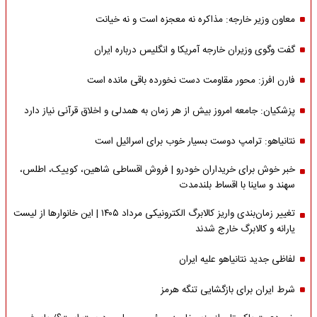
معاون وزیر خارجه: مذاکره نه معجزه است و نه خیانت
گفت وگوی وزیران خارجه آمریکا و انگلیس درباره ایران
فارن افرز: محور مقاومت دست نخورده باقی مانده است
پزشکیان: جامعه امروز بیش از هر زمان به همدلی و اخلاق قرآنی نیاز دارد
نتانیاهو: ترامپ دوست بسیار خوب برای اسرائیل است
خبر خوش برای خریداران خودرو | فروش اقساطی شاهین، کوییک، اطلس،
سهند و ساینا با اقساط بلندمدت
تغییر زمان‌بندی واریز کالابرگ الکترونیکی مرداد ۱۴۰۵ | این خانوارها از لیست
یارانه و کالابرگ خارج شدند
لفاظی جدید نتانیاهو علیه ایران
شرط ایران برای بازگشایی تنگه هرمز