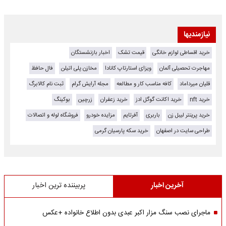
نیازمندیها
خرید اقساطی لوازم خانگی
قیمت تشک
اخبار بازنشستگان
مهاجرت تحصیلی آلمان
ویزای استارتاپ کانادا
مخازن پلی اتیلن
فال حافظ
قلیان میرداماد
کافه مناسب کار و مطالعه
مجله آرایش گرام
ثبت نام کالابرگ
خرید nft
خرید اکانت گوگل ادز
خرید زعفران
زرچین
بوکینگ
خرید پرینتر لیبل زن
باربری
آفرتایم
مزایده خودرو
فروشگاه لوله و اتصالات
طراحی سایت در اصفهان
خرید سکه پارسیان گرمی
آخرین اخبار
پربیننده ترین اخبار
ماجرای نصب سنگ مزار اکبر عبدی بدون اطلاع خانواده +عکس